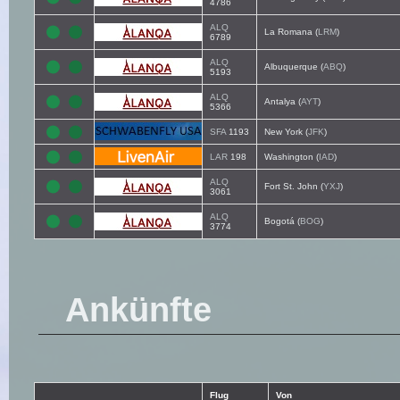
4786
ALQ
La Romana (
LRM
)
6789
ALQ
Albuquerque (
ABQ
)
5193
ALQ
Antalya (
AYT
)
5366
SFA
1193
New York (
JFK
)
LAR
198
Washington (
IAD
)
ALQ
Fort St. John (
YXJ
)
3061
ALQ
Bogotá (
BOG
)
3774
Ankünfte
Flug
Von