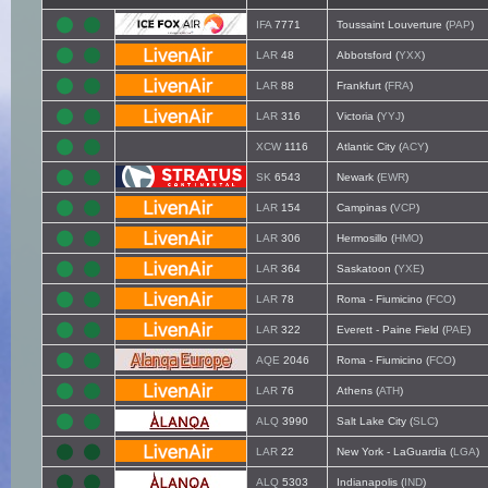
IFA
7771
Toussaint Louverture (
PAP
)
LAR
48
Abbotsford (
YXX
)
LAR
88
Frankfurt (
FRA
)
LAR
316
Victoria (
YYJ
)
XCW
1116
Atlantic City (
ACY
)
SK
6543
Newark (
EWR
)
LAR
154
Campinas (
VCP
)
LAR
306
Hermosillo (
HMO
)
LAR
364
Saskatoon (
YXE
)
LAR
78
Roma - Fiumicino (
FCO
)
LAR
322
Everett - Paine Field (
PAE
)
AQE
2046
Roma - Fiumicino (
FCO
)
LAR
76
Athens (
ATH
)
ALQ
3990
Salt Lake City (
SLC
)
LAR
22
New York - LaGuardia (
LGA
)
ALQ
5303
Indianapolis (
IND
)