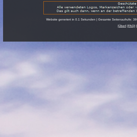
Website generiert in 0.1 Sekunden | Gesamte Seitenaufrufe: 3
[
Über
] [
FAQ
] 