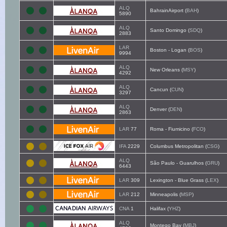
ALQ
BahrainAirport (
BAH
)
5890
ALQ
Santo Domingo (
SDQ
)
2883
LAR
Boston - Logan (
BOS
)
9994
ALQ
New Orleans (
MSY
)
4292
ALQ
Cancun (
CUN
)
3297
ALQ
Denver (
DEN
)
2863
LAR
77
Roma - Fiumicino (
FCO
)
IFA
2229
Columbus Metropolitan (
CSG
)
ALQ
São Paulo - Guarulhos (
GRU
)
6443
LAR
309
Lexington - Blue Grass (
LEX
)
LAR
212
Minneapolis (
MSP
)
CNA
1
Halifax (
YHZ
)
ALQ
Montego Bay (
MBJ
)