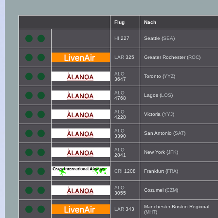
Flug
Nach
HI
227
Seattle (
SEA
)
LAR
325
Greater Rochester (
ROC
)
ALQ
Toronto (
YYZ
)
3647
ALQ
Lagos (
LOS
)
4768
ALQ
Victoria (
YYJ
)
4228
ALQ
San Antonio (
SAT
)
3390
ALQ
New York (
JFK
)
2841
CRI
1208
Frankfurt (
FRA
)
ALQ
Cozumel (
CZM
)
3055
Manchester-Boston Regional
LAR
343
(
MHT
)