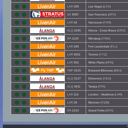
LAR
209
Las Vegas (
LAS
)
SK
9587
San Francisco (
SFO
)
LAR
44
Vancouver (
YVR
)
ALQ
4295
Girona - Costa Brava (
GRO
)
IFA
1120
Winnipeg (
YWG
)
LAR
290
Fort Lauderdale (
FLL
)
LAR
4031
Toronto (
YYZ
)
LAR
302
White Plains (
HPN
)
TMP
4315
Bukarest-Băneasa (
BBU
)
ALQ
5137
Edmonton (
YEG
)
ALQ
3611
Tampa (
TPA
)
LAR
114
London - Heathrow (
LHR
)
LAR
28
Moncton (
YQM
)
IFA
2224
Grand Forks (
GFK
)