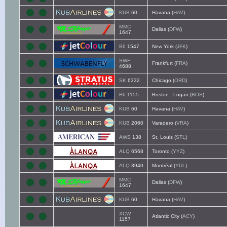
KUB
60
Havana (
HAV
)
MMC
Dallas (
DFW
)
1647
B6
1547
New York (
JFK
)
SWF
Frankfurt (
FRA
)
4688
SK
6332
Chicago (
ORD
)
B6
1155
Boston - Logan (
BOS
)
KUB
60
Havana (
HAV
)
KUB
2060
Varadero (
VRA
)
AWS
138
St. Louis (
STL
)
ALQ
6568
Toronto (
YYZ
)
ALQ
3940
Montréal (
YUL
)
MMC
Dallas (
DFW
)
1647
KUB
60
Havana (
HAV
)
XCW
Atlantic City (
ACY
)
1157