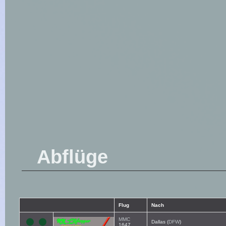
Abflüge
Flug
Nach
MMC
Dallas (
DFW
)
1647