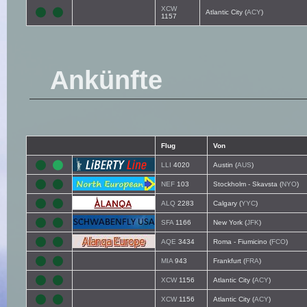
XCW
Atlantic City (
ACY
)
1157
Ankünfte
Flug
Von
LLI
4020
Austin (
AUS
)
NEF
103
Stockholm - Skavsta (
NYO
)
ALQ
2283
Calgary (
YYC
)
SFA
1166
New York (
JFK
)
AQE
3434
Roma - Fiumicino (
FCO
)
MIA
943
Frankfurt (
FRA
)
XCW
1156
Atlantic City (
ACY
)
XCW
1156
Atlantic City (
ACY
)