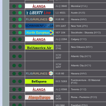
ALQ
3940
Montréal (
YUL
)
LLI
4021
Austin (
AUS
)
KUB
60
Havana (
HAV
)
SFA
1167
New York (
JFK
)
NEF
104
Stockholm - Skavsta (
NYO
)
ALQ
2284
Calgary (
YYC
)
BAM
New Orleans (
MSY
)
2741
XCW
Atlantic City (
ACY
)
1157
XCW
Atlantic City (
ACY
)
1157
KUB
60
Havana (
HAV
)
Fuerteventura - El Matorral
BEE
5263
(
FUE
)
ALQ
6568
Toronto (
YYZ
)
AQE
Roma - Fiumicino (
FCO
)
3435
MIA
944
Frankfurt (
FRA
)