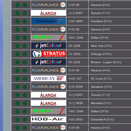
KUB
59
Havana (
HAV
)
ALQ
6567
Toronto (
YYZ
)
SWF
4687
Frankfurt (
FRA
)
KUB
59
Havana (
HAV
)
MMC
1646
Dallas (
DFW
)
B6
1546
New York (
JFK
)
SK
6331
Chicago (
ORD
)
B6
1154
Boston - Logan (
BOS
)
KUB
59
Havana (
HAV
)
AWS
137
St. Louis (
STL
)
KUB
2059
Varadero (
VRA
)
ALQ
6567
Toronto (
YYZ
)
ALQ
3939
Montréal (
YUL
)
MMC
1646
Dallas (
DFW
)
HDB
3553
Düsseldorf (
DUS
)
KUB
59
Havana (
HAV
)