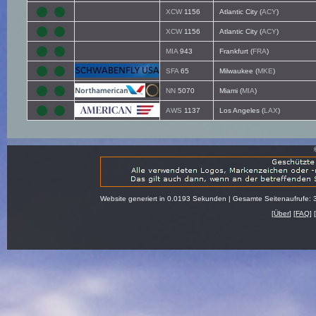
XCW
1156
Atlantic City (
ACY
)
XCW
1156
Atlantic City (
ACY
)
MIA
943
Frankfurt (
FRA
)
SFA
65
Milwaukee (
MKE
)
NN
5070
Miami (
MIA
)
AWS
1137
Los Angeles (
LAX
)
Website generiert in 0.0193 Sekunden | Gesamte Seitenaufrufe: 
[
Über
] [
FAQ
] 