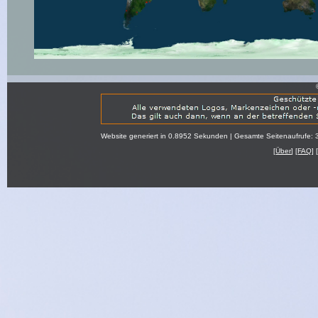
Website generiert in 0.8952 Sekunden | Gesamte Seitenaufrufe: 
[
Über
] [
FAQ
] 