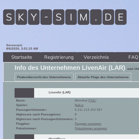
Serverzeit:
8/6/2026, 3:01:17 AM
Info des Unternehmen LivenAir (LAR)
zum Un
Flottenübersicht des Unternehmens
Aktuelle Flüge des Unternehmens
LivenAir (LAR)
Basis:
Montréal (
YUL
)
Spieler:
RaiLiv
Passagierkilometer:
6.211.213.352.567
Highscore nach Passagieren:
8
Highscore nach Passagierkilometern:
6
Flugplan:
Flugplan anzeigen
Pokalzimmer:
Pokalzimmer anzeigen
WorldFlyer