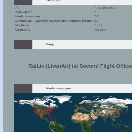
Art:
Passagierallianz
Allianzplatz:
6
Niederlassungen:
641
Drehkreuze (
Flughäfen mit über 500 Anflügen/ Woche
):
14
Mitglieder:
3 / 12
Übersicht:
anzeigen
Rang
RaiLiv (LivenAir) ist Second Flight Office
Niederlassungen