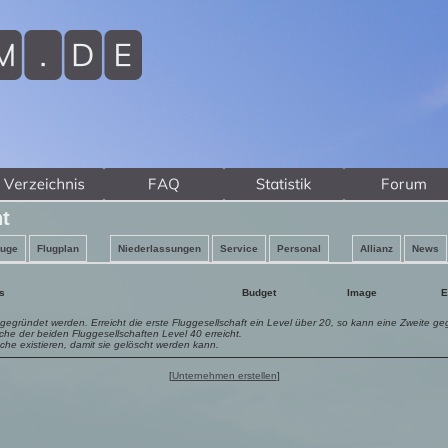
t
euge
Flugplan
Niederlassungen
Service
Personal
Allianz
News
s
Budget
Image
E
ei gegründet werden. Erreicht die erste Fluggesellschaft ein Level über 20, so kann eine Zweite g
lche der beiden Fluggesellschaften Level 40 erreicht.
he existieren, damit sie gelöscht werden kann.
[
Unternehmen erstellen
]