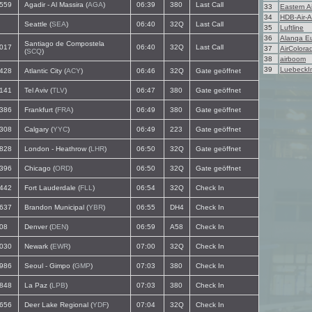
559
Agadir - Al Massira (
AGA
)
06:39
380
Last Call
33
Eastern Ai
34
HDB-Air-A
Seattle (
SEA
)
06:40
32Q
Last Call
35
Luftline
36
Alanqa E
Santiago de Compostela
017
06:40
32Q
Last Call
37
AirColora
(
SCQ
)
38
airboom
39
LuebeckIn
428
Atlantic City (
ACY
)
06:46
32Q
Gate geöffnet
141
Tel Aviv (
TLV
)
06:47
380
Gate geöffnet
386
Frankfurt (
FRA
)
06:49
380
Gate geöffnet
308
Calgary (
YYC
)
06:49
223
Gate geöffnet
828
London - Heathrow (
LHR
)
06:50
32Q
Gate geöffnet
396
Chicago (
ORD
)
06:50
32Q
Gate geöffnet
442
Fort Lauderdale (
FLL
)
06:54
32Q
Check In
637
Brandon Municipal (
YBR
)
06:55
DH4
Check In
08
Denver (
DEN
)
06:59
A58
Check In
030
Newark (
EWR
)
07:00
32Q
Check In
986
Seoul - Gimpo (
GMP
)
07:03
380
Check In
848
La Paz (
LPB
)
07:03
380
Check In
656
Deer Lake Regional (
YDF
)
07:04
32Q
Check In