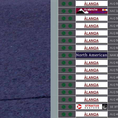
ALQ
5
AAC
1
ALQ
5
ALQ
4
ALQ
6
ALQ
5
ALQ
6
NAW
2
ALQ
6
ALQ
5
ALQ
4
ALQ
5
ALQ
5
ALQ
4
SE
37
ALQ
4