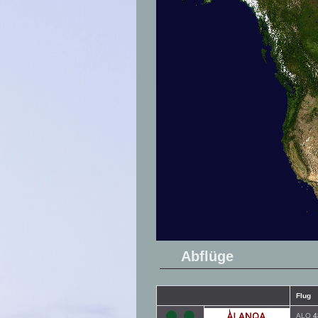
Abflüge
Flug
ALQ
4