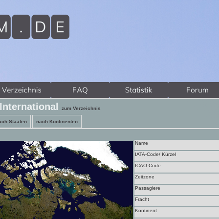
International
zum Verzeichnis
ach Staaten
nach Kontinenten
Name
IATA-Code/ Kürzel
ICAO-Code
Zeitzone
Passagiere
Fracht
Kontinent