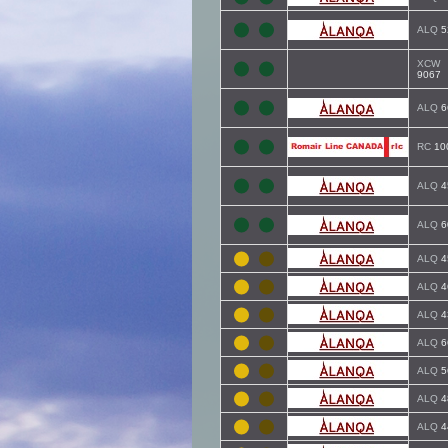
ALQ
5
XCW
9067
ALQ
6
RC
10
ALQ
4
ALQ
6
ALQ
4
ALQ
4
ALQ
4
ALQ
6
ALQ
5
ALQ
4
ALQ
4