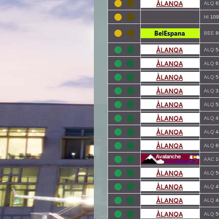
ALQ
6
HI
109
BEE
8
ALQ
5
ALQ
6
ALQ
5
ALQ
3
ALQ
5
ALQ
4
ALQ
4
ALQ
6
AAC
1
ALQ
5
ALQ
4
ALQ
4
ALQ
5