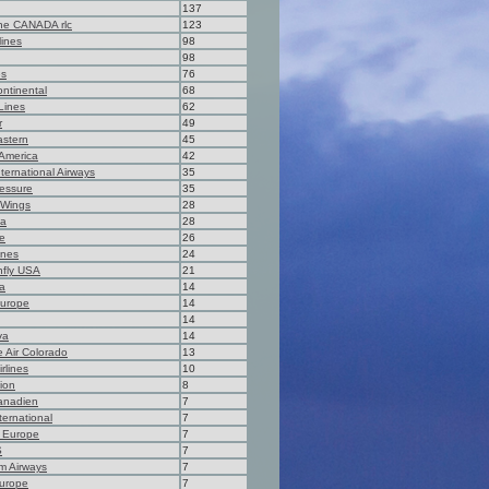
137
ne CANADA rlc
123
lines
98
98
es
76
ontinental
68
Lines
62
r
49
astern
45
America
42
ternational Airways
35
essure
35
 Wings
28
ca
28
ne
26
ines
24
fly USA
21
a
14
Europe
14
14
va
14
 Air Colorado
13
rlines
10
ion
8
anadien
7
ternational
7
m Europe
7
S
7
m Airways
7
Europe
7