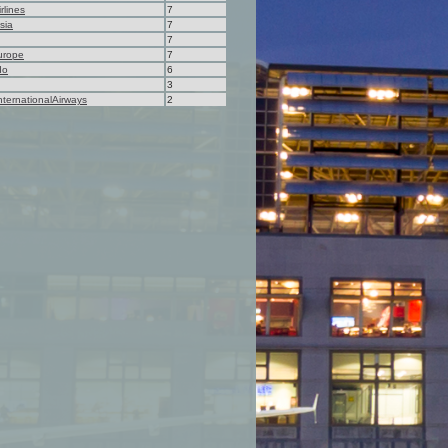
rlines
7
sia
7
7
urope
7
do
6
3
ternationalAirways
2