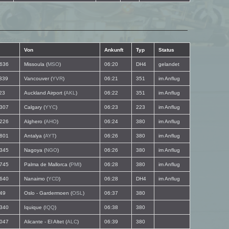
Von
Ankunft
Typ
Status
636
Missoula (
MSO
)
06:20
DH4
gelandet
339
Vancouver (
YVR
)
06:21
351
im Anflug
23
Auckland Airport (
AKL
)
06:22
351
im Anflug
307
Calgary (
YYC
)
06:23
223
im Anflug
226
Alghero (
AHO
)
06:24
380
im Anflug
801
Antalya (
AYT
)
06:26
380
im Anflug
345
Nagoya (
NGO
)
06:26
380
im Anflug
745
Palma de Mallorca (
PMI
)
06:28
380
im Anflug
640
Nanaimo (
YCD
)
06:28
DH4
im Anflug
49
Oslo - Gardermoen (
OSL
)
06:37
380
340
Iquique (
IQQ
)
06:38
380
047
Alicante - El Altet (
ALC
)
06:39
380