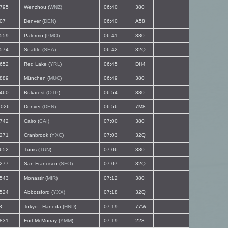
795
Wenzhou (
WNZ
)
06:40
380
07
Denver (
DEN
)
06:40
A58
559
Palermo (
PMO
)
06:41
380
574
Seattle (
SEA
)
06:42
32Q
652
Red Lake (
YRL
)
06:45
DH4
889
München (
MUC
)
06:49
380
460
Bukarest (
OTP
)
06:54
380
026
Denver (
DEN
)
06:56
7M8
742
Cairo (
CAI
)
07:00
380
271
Cranbrook (
YXC
)
07:03
32Q
652
Tunis (
TUN
)
07:06
380
277
San Francisco (
SFO
)
07:07
32Q
543
Monastir (
MIR
)
07:12
380
524
Abbotsford (
YXX
)
07:18
32Q
3
Tokyo - Haneda (
HND
)
07:19
77W
831
Fort McMurray (
YMM
)
07:19
223