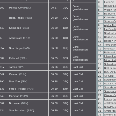
3
LivenAir
4
Romair Li
Gate
262
Mexico City (
MEX
)
06:27
32Q
geschlossen
5
Wellen Air
6
BearLine
Gate
7
KubAirlin
Reno/Tahoe (
RNO
)
06:30
32Q
geschlossen
8
Stratus C
9
Alpha Air 
Gate
643
Kamloops (
YKA
)
06:30
DH4
10
Ice Fox Ai
geschlossen
11
Stratus E
Gate
12
BearLine 
07
Abbotsford (
YXX
)
06:30
DH4
geschlossen
13
Horizon In
14
Tomuchpr
Gate
557
San Diego (
SAN
)
06:30
32Q
15
American
geschlossen
16
BelAmeri
17
LibertyLi
Gate
002
Kalispell (
FCA
)
06:35
333
geschlossen
18
Minoo Airl
19
Schwaben
517
Tampa (
TPA
)
06:36
32Q
Last Call
20
BelEspan
21
HDB-Air 
647
Cancun (
CUN
)
06:36
32Q
Last Call
22
Air Koru
23
SwedjetT
390
New York (
JFK
)
06:38
32Q
Last Call
24
Avalanche
25
Scandic Ai
633
Fargo - Hector (
FAR
)
06:39
DH4
Last Call
26
Scottymot
27
Oiseau C
648
Moncton (
YQM
)
06:39
32Q
Last Call
28
Leipzig In
29
Jetstrea
862
Bozeman (
BZN
)
06:39
32Q
Last Call
30
NRWING
434
San Francisco (
SFO
)
06:39
32Q
Last Call
31
Amsterda
32
SkyBird 