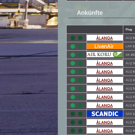
Ankünfte
Flug
ALQ
6
LAR
3
AK
45
ALQ
3
ALQ
6
ALQ
4
ALQ
5
ALQ
5
ALQ
6
SAS
1
ALQ
6
ALQ
6