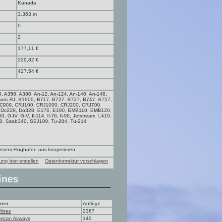
Kanada
3.353 m
0
2
177,11 €
229,82 €
427,54 €
, A350, A380, An-12, An-124, An-140, An-148,
Avro RJ, B1900, B717, B727, B737, B747, B757,
 C909, CRJ100, CRJ1000, CRJ200, CRJ700,
, Do228, Do328, E170, E190, EMB110, EMB120,
G-IV, G-V, Il-114, Il-76, Il-96, Jetstream, L410,
0, Saab340, SSJ100, Tu-204, Tu-214
diesem Flughafen aus kooperieren
ung hier erstellen
Datenkorrektur vorschlagen
ines
men
Anflüge
lines
2367
rican Airways
140