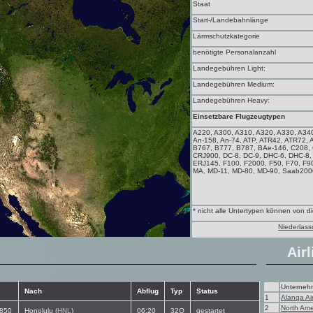
Staat
Start-/Landebahnlänge
Lärmschutzkategorie
benötigte Personalanzahl
Landegebühren Light:
Landegebühren Medium:
Landegebühren Heavy:
Einsetzbare Flugzeugtypen
A220, A300, A310, A320, A330, A340
An-158, An-74, ATP, ATR42, ATR72, 
B767, B777, B787, BAe-146, C208,
CRJ900, DC-8, DC-9, DHC-6, DHC-8
ERJ145, F100, F2000, F50, F70, F900, 
MA, MD-11, MD-80, MD-90, Saab200
* nicht alle Untertypen können von 
Niederlass
Airl
Unterneh
Nach
Abflug
Typ
Status
1
Alanqa Air
2
North Ame
850
Honolulu (
HNL
)
06:20
32Q
gestartet