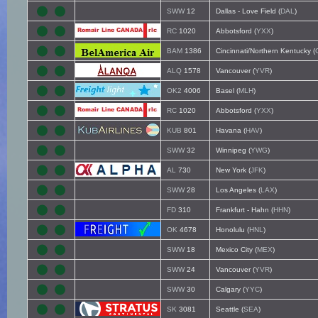
SWW
12
Dallas - Love Field (
DAL
)
RC
1020
Abbotsford (
YXX
)
BAM
1386
Cincinnati/Northern Kentucky (
ALQ
1578
Vancouver (
YVR
)
OK2
4006
Basel (
MLH
)
RC
1020
Abbotsford (
YXX
)
KUB
801
Havana (
HAV
)
SWW
32
Winnipeg (
YWG
)
AL
730
New York (
JFK
)
SWW
28
Los Angeles (
LAX
)
FD
310
Frankfurt - Hahn (
HHN
)
OK
4678
Honolulu (
HNL
)
SWW
18
Mexico City (
MEX
)
SWW
24
Vancouver (
YVR
)
SWW
30
Calgary (
YYC
)
SK
3081
Seattle (
SEA
)