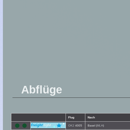
Abflüge
Flug
Nach
OK2
4005
Basel (
MLH
)