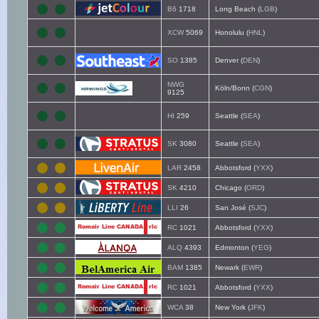
B6
1718
Long Beach (
LGB
)
XCW
5069
Honolulu (
HNL
)
SO
1385
Denver (
DEN
)
NWG
Köln/Bonn (
CGN
)
9125
HI
259
Seattle (
SEA
)
SK
3080
Seattle (
SEA
)
LAR
2458
Abbotsford (
YXX
)
SK
4210
Chicago (
ORD
)
LLI
26
San José (
SJC
)
RC
1021
Abbotsford (
YXX
)
ALQ
4393
Edmonton (
YEG
)
BAM
1385
Newark (
EWR
)
RC
1021
Abbotsford (
YXX
)
WCA
38
New York (
JFK
)