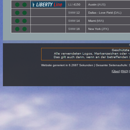
LLI
4150
Austin (
AUS
)
SWW
12
Dallas - Love Field (
DAL
)
SWW
14
Miami (
MIA
)
SWW
16
New York (
JFK
)
Website generiert in 6.2687 Sekunden | Gesamte Seitenaufrufe: 
[
Über
] [
FAQ
] 