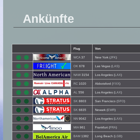
Ankünfte
Flug
Von
WCA
37
New York (
JFK
)
OK
678
Las Vegas (
LAS
)
NAW
3154
Los Angeles (
LAX
)
RC
1020
Abbotsford (
YXX
)
AL
556
Los Angeles (
LAX
)
SK
8803
San Francisco (
SFO
)
SK
6835
Newark (
EWR
)
NN
9042
Los Angeles (
LAX
)
MIA
961
Frankfurt (
FRA
)
BAM
1382
Long Beach (
LGB
)