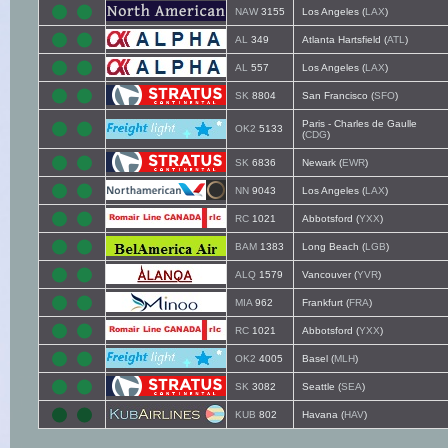
NAW
3155
Los Angeles (
LAX
)
AL
349
Atlanta Hartsfield (
ATL
)
AL
557
Los Angeles (
LAX
)
SK
8804
San Francisco (
SFO
)
Paris - Charles de Gaulle
OK2
5133
(
CDG
)
SK
6836
Newark (
EWR
)
NN
9043
Los Angeles (
LAX
)
RC
1021
Abbotsford (
YXX
)
BAM
1383
Long Beach (
LGB
)
ALQ
1579
Vancouver (
YVR
)
MIA
962
Frankfurt (
FRA
)
RC
1021
Abbotsford (
YXX
)
OK2
4005
Basel (
MLH
)
SK
3082
Seattle (
SEA
)
KUB
802
Havana (
HAV
)