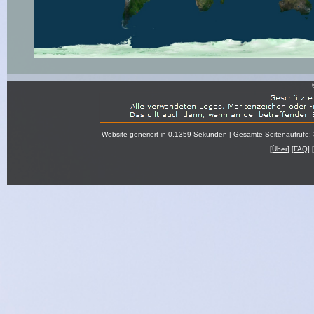
Website generiert in 0.1359 Sekunden | Gesamte Seitenaufrufe:
[
Über
] [
FAQ
] 