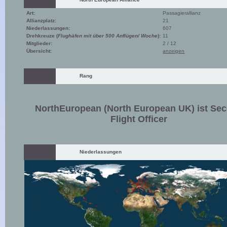
Art:
Passagierallianz
Allianzplatz:
21
Niederlassungen:
607
Drehkreuze (
Flughäfen mit über 500 Anflügen/ Woche
):
11
Mitglieder:
2 / 12
Übersicht:
anzeigen
Rang
NorthEuropean (North European UK) ist Se
Flight Officer
Niederlassungen