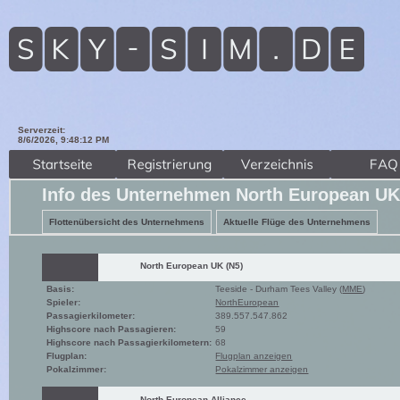
Serverzeit:
8/6/2026, 9:48:13 PM
Info des Unternehmen North European UK
Flottenübersicht des Unternehmens
Aktuelle Flüge des Unternehmens
North European UK (N5)
Basis:
Teeside - Durham Tees Valley (
MME
)
Spieler:
NorthEuropean
Passagierkilometer:
389.557.547.862
Highscore nach Passagieren:
59
Highscore nach Passagierkilometern:
68
Flugplan:
Flugplan anzeigen
Pokalzimmer:
Pokalzimmer anzeigen
North European Alliance