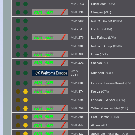
MIA
2094
Düsseldorf (
DUS
)
MMA
138
Glasgow (
PIK
)
MMF
980
Malmö - Sturup (
MMX
)
MIA
954
Frankfurt (
FRA
)
MMA
270
Las Palmas (
LPA
)
MMF
980
Malmö - Sturup (
MMX
)
MMA
488
Luxor (
LXR
)
MMA
424
Sharjah (
SHJ
)
WCG
Nürnberg (
NUE
)
2034
MMA
330
Evenes - Harstad/Narvik (
EVE
)
MMA
374
Konya (
KYA
)
MMF
998
London - Gatwick (
LGW
)
MMA
306
Tallinn - Lennart Meri (
TLL
)
MMA
388
Eilat - Ramon (
ETM
)
MMA
444
Algiers (
ALG
)
MMA
322
Stockholm - Arlanda (
ARN
)