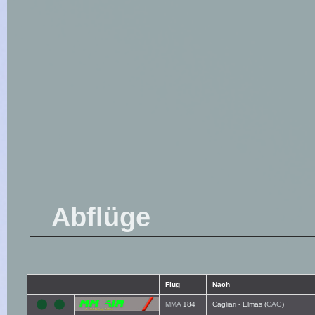
Abflüge
Flug
Nach
MMA
184
Cagliari - Elmas (
CAG
)