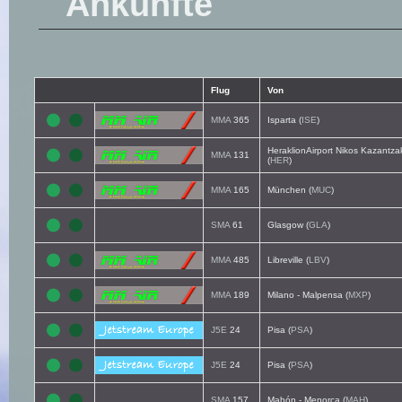
Ankünfte
Flug
Von
MMA
365
Isparta (
ISE
)
HeraklionAirport Nikos Kazantza
MMA
131
(
HER
)
MMA
165
München (
MUC
)
SMA
61
Glasgow (
GLA
)
MMA
485
Libreville (
LBV
)
MMA
189
Milano - Malpensa (
MXP
)
J5E
24
Pisa (
PSA
)
J5E
24
Pisa (
PSA
)
SMA
157
Mahón - Menorca (
MAH
)