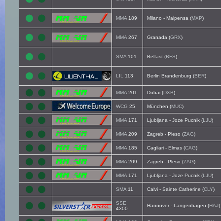
MMA
189
Milano - Malpensa (
MXP
)
MMA
267
Granada (
GRX
)
SMA
101
Belfast (
BFS
)
LIL
113
Berlin Brandenburg (
BER
)
MMA
201
Dubai (
DXB
)
WCG
25
München (
MUC
)
MMA
171
Ljubljana - Joze Pucnik (
LJU
)
MMA
209
Zagreb - Pleso (
ZAG
)
MMA
185
Cagliari - Elmas (
CAG
)
MMA
209
Zagreb - Pleso (
ZAG
)
MMA
171
Ljubljana - Joze Pucnik (
LJU
)
SMA
11
Calvi - Sainte Catherine (
CLY
)
SSE
Hannover - Langenhagen (
HAJ
)
4300