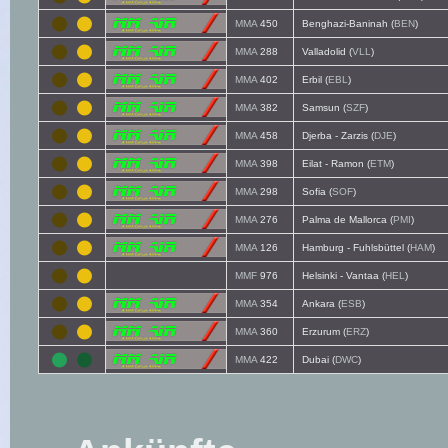
MMA
450
Benghazi-Baninah (
BEN
)
MMA
288
Valladolid (
VLL
)
MMA
402
Erbil (
EBL
)
MMA
382
Samsun (
SZF
)
MMA
458
Djerba - Zarzis (
DJE
)
MMA
398
Eilat - Ramon (
ETM
)
MMA
298
Sofia (
SOF
)
MMA
276
Palma de Mallorca (
PMI
)
MMA
126
Hamburg - Fuhlsbüttel (
HAM
)
MMF
976
Helsinki - Vantaa (
HEL
)
MMA
354
Ankara (
ESB
)
MMA
360
Erzurum (
ERZ
)
MMA
422
Dubai (
DWC
)