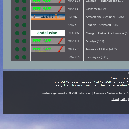
MMA
123
Catania - Fontanarossa (
CTA
)
MMA
141
Glasgow (
GLA
)
LIJ
8020
Amsterdam - Schiphol (
AMS
)
SMA
5
London - Stansted (
STN
)
F9
8035
Málaga - Pablo Ruiz Picasso (
A
MMA
111
Antalya (
AYT
)
MMA
261
Alicante - El Altet (
ALC
)
SMA
213
Las Vegas (
LAS
)
Website generiert in 0.229 Sekunden | Gesamte Seitenaufrufe: 
[
Über
] [
FAQ
] 