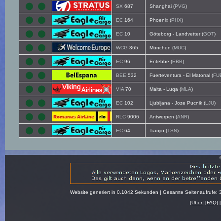
SX
687
Shanghai (
PVG
)
EC
164
Phoenix (
PHX
)
EC
10
Göteborg - Landvetter (
GOT
)
WCG
365
München (
MUC
)
EC
96
Entebbe (
EBB
)
BEE
532
Fuerteventura - El Matorral (
FU
VIA
70
Malta - Luqa (
MLA
)
EC
102
Ljubljana - Joze Pucnik (
LJU
)
RLC
9006
Antwerpen (
ANR
)
EC
64
Tianjin (
TSN
)
Website generiert in 0.1042 Sekunden | Gesamte Seitenaufrufe: 
[
Über
] [
FAQ
] 