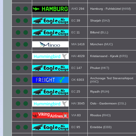
AHO
294
Hamburg - Fuhlsbüttel (
HAM
)
EC
39
Sharjah (
SHJ
)
EC
11
Billund (
BLL
)
MIA
1416
München (
MUC
)
HAI
4029
Kristiansand - Kjevik (
KRS
)
EC
147
Phuket (
HKT
)
Anchorage Ted StevensAirport
OK
6303
(
ANC
)
EC
25
Riyadh (
RUH
)
HAI
3045
Oslo - Gardermoen (
OSL
)
VIA
83
Rhodos (
RHO
)
EC
95
Entebbe (
EBB
)