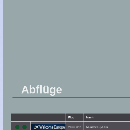
Abflüge
Flug
Nach
WCG
366
München (
MUC
)