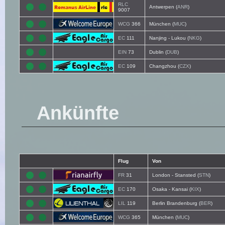
RLC
Antwerpen (
ANR
)
9007
WCG
366
München (
MUC
)
EC
111
Nanjing - Lukou (
NKG
)
EIN
73
Dublin (
DUB
)
EC
109
Changzhou (
CZX
)
Ankünfte
Flug
Von
FR
31
London - Stansted (
STN
)
EC
170
Osaka - Kansai (
KIX
)
LIL
119
Berlin Brandenburg (
BER
)
WCG
365
München (
MUC
)