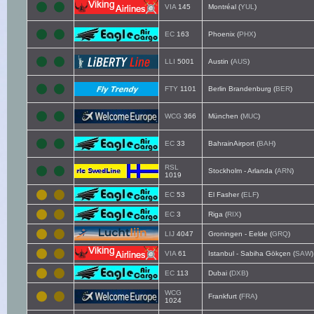
VIA
145
Montréal (
YUL
)
EC
163
Phoenix (
PHX
)
LLI
5001
Austin (
AUS
)
FTY
1101
Berlin Brandenburg (
BER
)
WCG
366
München (
MUC
)
EC
33
BahrainAirport (
BAH
)
RSL
Stockholm - Arlanda (
ARN
)
1019
EC
53
El Fasher (
ELF
)
EC
3
Riga (
RIX
)
LIJ
4047
Groningen - Eelde (
GRQ
)
VIA
61
Istanbul - Sabiha Gökçen (
SAW
)
EC
113
Dubai (
DXB
)
WCG
Frankfurt (
FRA
)
1024