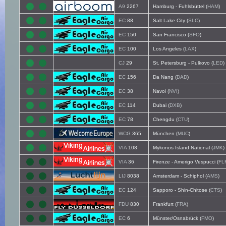
A9
2267
Hamburg - Fuhlsbüttel (
HAM
)
EC
88
Salt Lake City (
SLC
)
EC
150
San Francisco (
SFO
)
EC
100
Los Angeles (
LAX
)
CJ
29
St. Petersburg - Pulkovo (
LED
)
EC
156
Da Nang (
DAD
)
EC
38
Navoi (
NVI
)
EC
114
Dubai (
DXB
)
EC
78
Chengdu (
CTU
)
WCG
365
München (
MUC
)
VIA
108
Mykonos Island National (
JMK
)
VIA
36
Firenze - Amerigo Vespucci (
FL
LIJ
8038
Amsterdam - Schiphol (
AMS
)
EC
124
Sapporo - Shin-Chitose (
CTS
)
FDU
830
Frankfurt (
FRA
)
EC
6
Münster/Osnabrück (
FMO
)