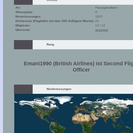
Art:
Passagierallianz
Allianzplatz:
8
Niederlassungen:
1925
Drehkreuze (
Flughäfen mit über 500 Anflügen/ Woche
):
22
Mitglieder:
13 / 12
Übersicht:
anzeigen
Rang
Emani1990 (British Airlines) ist Second Fli
Officer
Niederlassungen