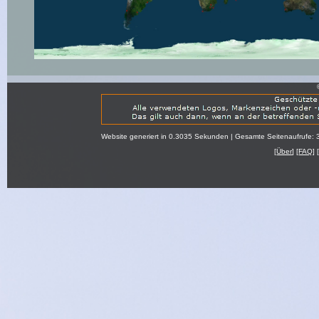
Website generiert in 0.3035 Sekunden | Gesamte Seitenaufrufe: 
[
Über
] [
FAQ
] 