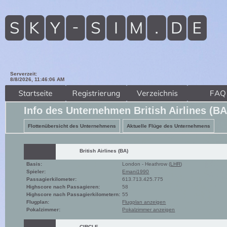
Serverzeit:
8/8/2026, 11:46:08 AM
Info des Unternehmen British Airlines (B
Flottenübersicht des Unternehmens
Aktuelle Flüge des Unternehmens
British Airlines (BA)
Basis:
London - Heathrow (
LHR
)
Spieler:
Emani1990
Passagierkilometer:
613.713.425.775
Highscore nach Passagieren:
58
Highscore nach Passagierkilometern:
55
Flugplan:
Flugplan anzeigen
Pokalzimmer:
Pokalzimmer anzeigen
CIRCLE