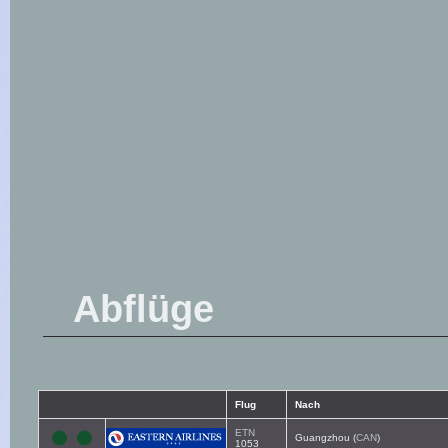
Abflüge
Flug
Nach
ETN
Guangzhou (
CAN
)
1053