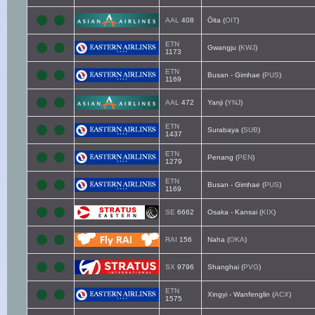
AAL
408
Ōita (
OIT
)
ETN
Gwangju (
KWJ
)
1173
ETN
Busan - Gimhae (
PUS
)
1169
AAL
472
Yanji (
YNJ
)
ETN
Surabaya (
SUB
)
1437
ETN
Penang (
PEN
)
1279
ETN
Busan - Gimhae (
PUS
)
1169
SE
6662
Osaka - Kansai (
KIX
)
RAI
156
Naha (
OKA
)
SX
9796
Shanghai (
PVG
)
ETN
Xingyi - Wanfenglin (
ACX
)
1575