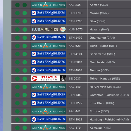
AAL
345
Aomori (
AOJ
)
ETN
1730
Miyako (
MMY
)
ETN
1708
Sibu (
SBW
)
KUB
3073
Havana (
HAV
)
ETN
1402
Guangzhou (
CAN
)
AAL
529
Tokyo - Narita (
NRT
)
ETN
4104
Sacramento (
SMF
)
ETN
3004
Manchester (
MAN
)
ETN
4008
Toronto (
YYZ
)
SE
6637
Tokyo - Haneda (
HND
)
AAL
449
Ho Chi Minh City (
SGN
)
ETN
1362
Gorontalo - Jalaluddin (
GTO
)
ETN
1272
Kota Bharu (
KBR
)
AAL
441
Fuzhou (
FOC
)
ETN
3018
Hamburg - Fuhlsbüttel (
HAM
)
AAL
379
Komatsu (
KMQ
)