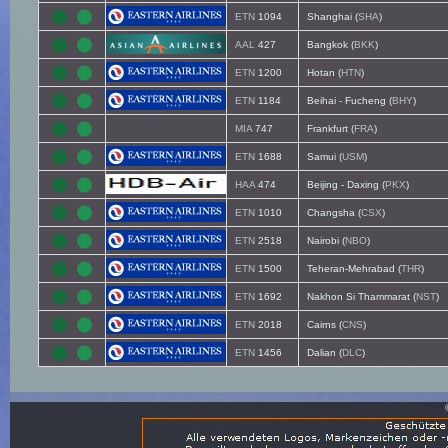
ETN
1094
Shanghai (
SHA
)
AAL
427
Bangkok (
BKK
)
ETN
1200
Hotan (
HTN
)
ETN
1184
Beihai - Fucheng (
BHY
)
MIA
747
Frankfurt (
FRA
)
ETN
1688
Samui (
USM
)
HAA
474
Beijing - Daxing (
PKX
)
ETN
1010
Changsha (
CSX
)
ETN
2518
Nairobi (
NBO
)
ETN
1500
Teheran-Mehrabad (
THR
)
ETN
1692
Nakhon Si Thammarat (
NST
)
ETN
2018
Cairns (
CNS
)
ETN
1456
Dalian (
DLC
)