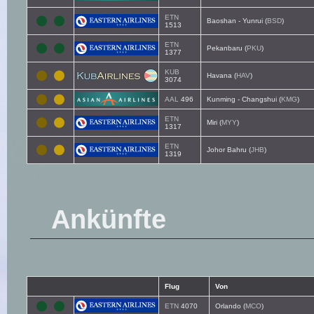
ETN
Baoshan - Yunrui (
BSD
)
1513
ETN
Pekanbaru (
PKU
)
1377
KUB
Havana (
HAV
)
3074
AAL
496
Kunming - Changshui (
KMG
)
ETN
Miri (
MYY
)
1317
ETN
Johor Bahru (
JHB
)
1319
Ankünfte
Flug
Von
ETN
4070
Orlando (
MCO
)