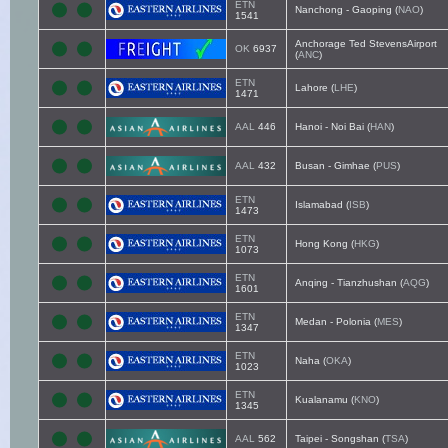
ETN
Nanchong - Gaoping (
NAO
)
1541
Anchorage Ted StevensAirport
OK
6937
(
ANC
)
ETN
Lahore (
LHE
)
1471
AAL
446
Hanoi - Noi Bai (
HAN
)
AAL
432
Busan - Gimhae (
PUS
)
ETN
Islamabad (
ISB
)
1473
ETN
Hong Kong (
HKG
)
1073
ETN
Anqing - Tianzhushan (
AQG
)
1601
ETN
Medan - Polonia (
MES
)
1347
ETN
Naha (
OKA
)
1023
ETN
Kualanamu (
KNO
)
1345
AAL
562
Taipei - Songshan (
TSA
)