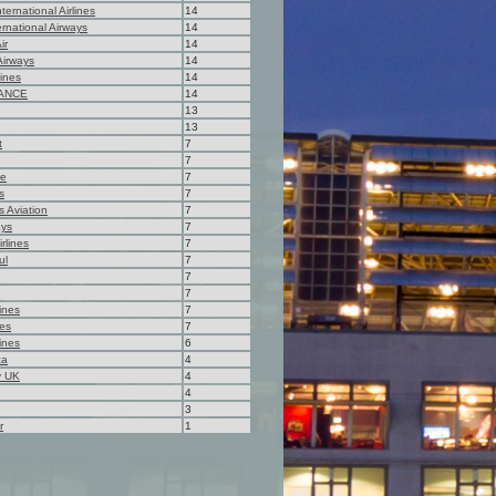
ternational Airlines
14
ernational Airways
14
ir
14
Airways
14
lines
14
ANCE
14
13
13
t
7
7
ne
7
s
7
s Aviation
7
ays
7
rlines
7
ul
7
7
7
lines
7
nes
7
lines
6
ca
4
y UK
4
4
3
r
1