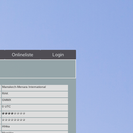
Marrakech-Menara International
RAK
GMMX
0 UTC
Afrika
Marokko