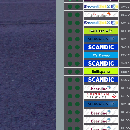
SWJ
5
BLC
2
SWJ
4
BEL
4
SWF
1
SAS
6
FTY
3
SAS
3
BEE
4
SAS
1
BL
80
OS
22
SWF
3
BL
20
BL
50
BL
60