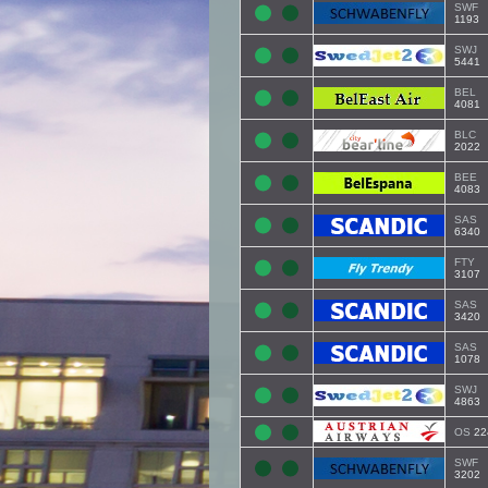
SWF
1193
SWJ
5441
BEL
4081
BLC
2022
BEE
4083
SAS
6340
FTY
3107
SAS
3420
SAS
1078
SWJ
4863
OS
22
SWF
3202