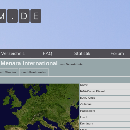
-Menara International
zum Verzeichnis
ach Staaten
nach Kontinenten
Name
IATA-Code/ Kürzel
ICAO-Code
Zeitzone
Passagiere
Fracht
Kontinent
Staat