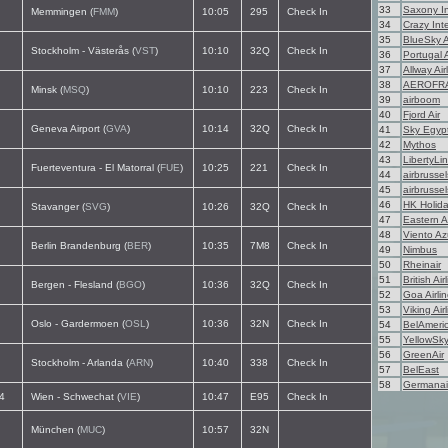
33
Saxony In
Memmingen (
FMM
)
10:05
295
Check In
34
Crazy Int
35
BlueSky A
Stockholm - Västerås (
VST
)
10:10
32Q
Check In
36
Portugal 
37
Allway Air
38
AEROFR
Minsk (
MSQ
)
10:10
223
Check In
39
airboom
40
Fjord Air
Geneva Airport (
GVA
)
10:14
32Q
Check In
41
Sky Egyp
42
Mythos
43
LibertyLi
Fuerteventura - El Matorral (
FUE
)
10:25
221
Check In
44
airbrussel
45
airbrussel
46
HK Holid
Stavanger (
SVG
)
10:26
32Q
Check In
47
Eastern Ai
48
Viento Az
Berlin Brandenburg (
BER
)
10:35
7M8
Check In
49
Nimbus
50
Rheinair
51
British Air
Bergen - Flesland (
BGO
)
10:36
32Q
Check In
52
Goa Airli
53
Viking Air
Oslo - Gardermoen (
OSL
)
10:36
32N
Check In
54
BelAmeri
55
YellowSk
56
GreenAir
Stockholm - Arlanda (
ARN
)
10:40
338
Check In
57
BelEast
58
Germanai
4
Wien - Schwechat (
VIE
)
10:47
E95
Check In
München (
MUC
)
10:57
32N