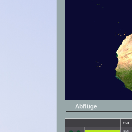
Abflüge
Flug
BAM