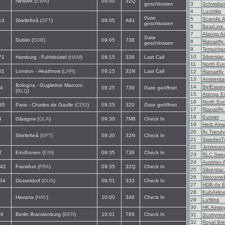
Newark (
EWR
)
09:00
32Q
geschlossen
3
Schwaben
4
Luchtlijn
Gate
5
Scandic Ai
14
Skellefteå (
SFT
)
09:05
A81
geschlossen
6
BearLine 
7
Alanqa Ai
Gate
Dublin (
DUB
)
09:05
738
8
Rianairfly 
geschlossen
9
Tomuchpr
10
Silversta
71
Hamburg - Fuhlsbüttel (
HAM
)
09:15
339
Last Call
11
North Eu
51
London - Heathrow (
LHR
)
09:15
32N
Last Call
12
Rianairfly
13
Amsterda
Bologna - Guglielmo Marconi
14
BelEspa
4
09:25
739
Gate geöffnet
(
BLQ
)
15
Alanqa E
16
North Eu
95
Paris - Charles de Gaulle (
CDG
)
09:25
320
Gate geöffnet
17
Rianairfly
18
Eurojet
4
Glasgow (
GLA
)
09:30
7M8
Check In
19
Herb Airw
20
fly Trendy
Skellefteå (
SFT
)
09:30
32N
Check In
21
SwedjetT
22
Jetstrea
7
Eindhoven (
EIN
)
09:35
739
Check In
23
RLC Swe
24
Austrian 
42
Frankfurt (
FRA
)
09:35
32Q
Check In
25
Silversta
26
Welcome
04
Düsseldorf (
DUS
)
09:51
333
Check In
27
HDB-Air 
28
KubAirlin
Havana (
HAV
)
10:00
346
Check In
29
Luftline
30
HK Airwa
6
Berlin Brandenburg (
BER
)
10:01
789
Check In
31
Scottymot
32
Royal Brit