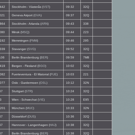
442
Stockholm - Västerås (
VST
)
09:32
32Q
021
Geneva Airport (
GVA
)
09:37
32Q
864
Stockholm - Arlanda (
ARN
)
09:43
338
080
Minsk (
MSQ
)
09:44
223
192
Memmingen (
FMM
)
09:46
295
339
Stavanger (
SVG
)
09:52
32Q
106
Berlin Brandenburg (
BER
)
09:59
7M8
419
Bergen - Flesland (
BGO
)
10:02
32Q
082
Fuerteventura - El Matorral (
FUE
)
10:03
221
077
Oslo - Gardermoen (
OSL
)
10:12
32N
47
Stuttgart (
STR
)
10:24
32Q
3
Wien - Schwechat (
VIE
)
10:28
E95
201
München (
MUC
)
10:33
32N
47
Düsseldorf (
DUS
)
10:36
32Q
47
Hannover - Langenhagen (
HAJ
)
10:38
32Q
47
Berlin Brandenburg (
BER
)
10:38
32Q