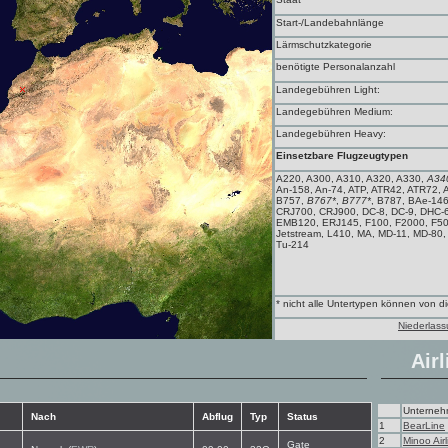
Start-/Landebahnlänge
Lärmschutzkategorie
benötigte Personalanzahl
Landegebühren Light:
Landegebühren Medium:
Landegebühren Heavy:
Einsetzbare Flugzeugtypen
A220, A300, A310, A320, A330,
A34
An-158, An-74, ATP, ATR42, ATR72,
B757,
B767*
,
B777*
, B787, BAe-14
CRJ700, CRJ900, DC-8, DC-9, DHC-
EMB120, ERJ145, F100, F2000, F50, F7
Jetstream, L410, MA, MD-11, MD-80
Tu-214
* nicht alle Untertypen können von 
Niederlass
Airl
Unterne
Nach
Abflug
Typ
Status
1
BearLine
2
Minoo Airl
Gate