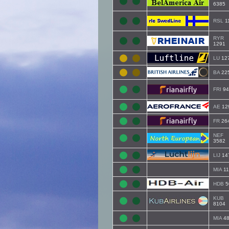
6385
RSL
1
RYR
1291
LU
12
BA
22
FRI
94
AE
12
FR
26
NEF
3582
LIJ
14
MIA
11
HDB
5
KUB
8104
MIA
48