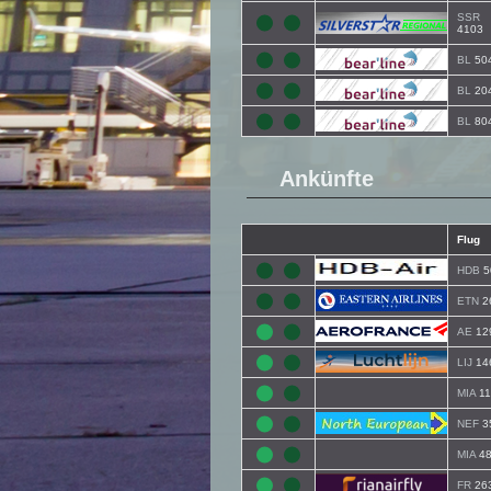
SSR
4103
BL
50
BL
20
BL
80
Ankünfte
Flug
HDB
5
ETN
2
AE
12
LIJ
14
MIA
11
NEF
3
MIA
48
FR
26