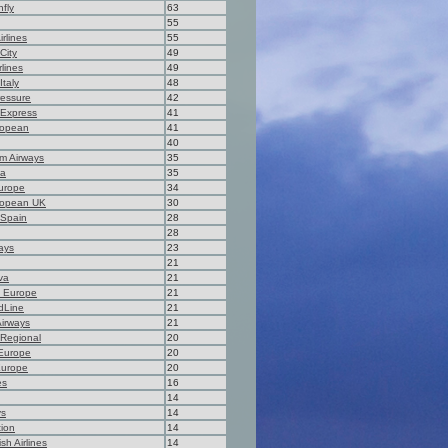
fly
63
55
rlines
55
City
49
rlines
49
Italy
48
essure
42
r Express
41
ropean
41
40
m Airways
35
na
35
urope
34
ropean UK
30
 Spain
28
28
ays
23
21
va
21
m Europe
21
dLine
21
Airways
21
r Regional
20
Europe
20
Europe
20
es
16
14
ys
14
ion
14
ish Airlines
14