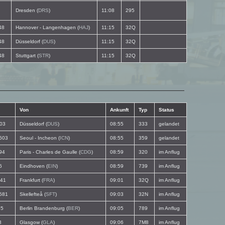
Dresden (
DRS
)
11:08
295
48
Hannover - Langenhagen (
HAJ
)
11:15
32Q
48
Düsseldorf (
DUS
)
11:15
32Q
48
Stuttgart (
STR
)
11:15
32Q
Von
Ankunft
Typ
Status
03
Düsseldorf (
DUS
)
08:55
333
gelandet
603
Seoul - Incheon (
ICN
)
08:55
359
gelandet
94
Paris - Charles de Gaulle (
CDG
)
08:59
320
im Anflug
6
Eindhoven (
EIN
)
08:59
739
im Anflug
41
Frankfurt (
FRA
)
09:01
32Q
im Anflug
581
Skellefteå (
SFT
)
09:03
32N
im Anflug
5
Berlin Brandenburg (
BER
)
09:05
789
im Anflug
3
Glasgow (
GLA
)
09:06
7M8
im Anflug