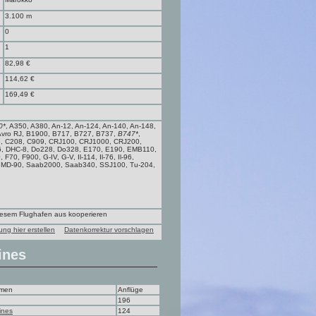
3.100 m
0
1
82,98 €
114,62 €
169,49 €
0*
, A350, A380, An-12, An-124, An-140, An-148,
 Avro RJ, B1900, B717, B727, B737,
B747*
,
6, C208, C909, CRJ100, CRJ1000, CRJ200,
6, DHC-8, Do228, Do328, E170, E190, EMB110,
0, F900, G-IV, G-V, Il-114, Il-76, Il-96,
, MD-90, Saab2000, Saab340, SSJ100, Tu-204,
diesem Flughafen aus kooperieren
ung hier erstellen
Datenkorrektur vorschlagen
ines
hmen
Anflüge
196
ines
124