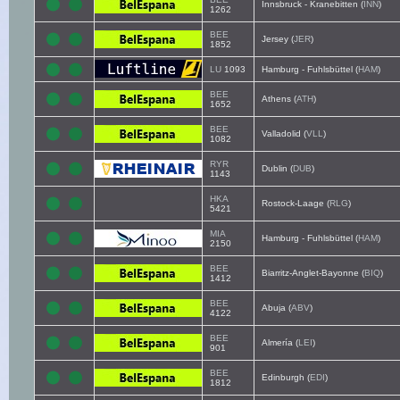
Innsbruck - Kranebitten (
INN
)
1262
BEE
Jersey (
JER
)
1852
LU
1093
Hamburg - Fuhlsbüttel (
HAM
)
BEE
Athens (
ATH
)
1652
BEE
Valladolid (
VLL
)
1082
RYR
Dublin (
DUB
)
1143
HKA
Rostock-Laage (
RLG
)
5421
MIA
Hamburg - Fuhlsbüttel (
HAM
)
2150
BEE
Biarritz-Anglet-Bayonne (
BIQ
)
1412
BEE
Abuja (
ABV
)
4122
BEE
Almería (
LEI
)
901
BEE
Edinburgh (
EDI
)
1812