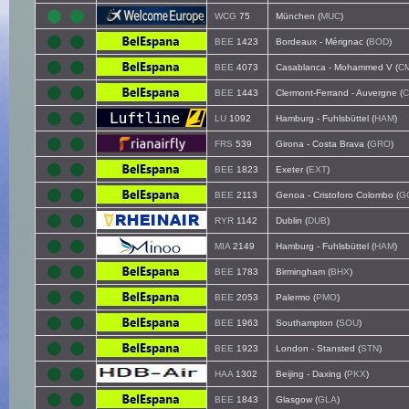
WCG
75
München (
MUC
)
BEE
1423
Bordeaux - Mérignac (
BOD
)
BEE
4073
Casablanca - Mohammed V (
C
BEE
1443
Clermont-Ferrand - Auvergne (
C
LU
1092
Hamburg - Fuhlsbüttel (
HAM
)
FRS
539
Girona - Costa Brava (
GRO
)
BEE
1823
Exeter (
EXT
)
BEE
2113
Genoa - Cristoforo Colombo (
G
RYR
1142
Dublin (
DUB
)
MIA
2149
Hamburg - Fuhlsbüttel (
HAM
)
BEE
1783
Birmingham (
BHX
)
BEE
2053
Palermo (
PMO
)
BEE
1963
Southampton (
SOU
)
BEE
1923
London - Stansted (
STN
)
HAA
1302
Beijing - Daxing (
PKX
)
BEE
1843
Glasgow (
GLA
)