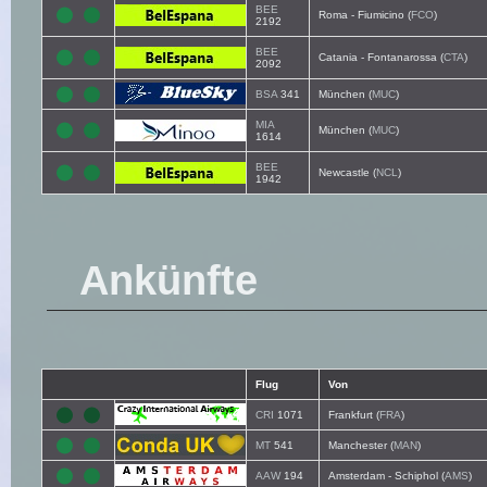
BEE
Roma - Fiumicino (
FCO
)
2192
BEE
Catania - Fontanarossa (
CTA
)
2092
BSA
341
München (
MUC
)
MIA
München (
MUC
)
1614
BEE
Newcastle (
NCL
)
1942
Ankünfte
Flug
Von
CRI
1071
Frankfurt (
FRA
)
MT
541
Manchester (
MAN
)
AAW
194
Amsterdam - Schiphol (
AMS
)