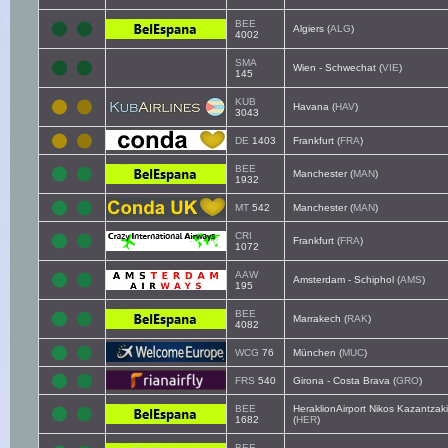
BEE
Algiers (
ALG
)
4002
SMA
Wien - Schwechat (
VIE
)
145
KUB
Havana (
HAV
)
3043
DE
1403
Frankfurt (
FRA
)
BEE
Manchester (
MAN
)
1932
MT
542
Manchester (
MAN
)
CRI
Frankfurt (
FRA
)
1072
AAW
Amsterdam - Schiphol (
AMS
)
195
BEE
Marrakech (
RAK
)
4082
WCG
76
München (
MUC
)
FRS
540
Girona - Costa Brava (
GRO
)
BEE
HeraklionAirport Nikos Kazantzak
1682
(
HER
)
BEE