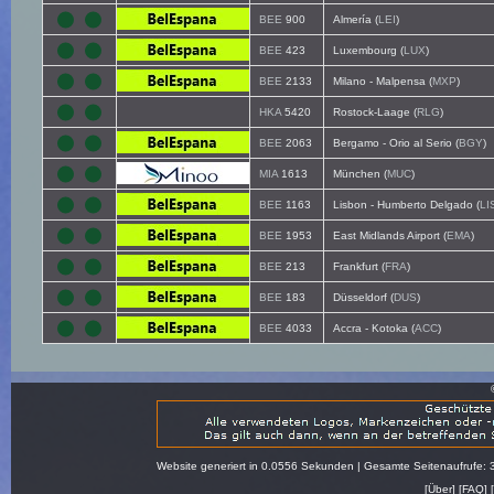
BEE
900
Almería (
LEI
)
BEE
423
Luxembourg (
LUX
)
BEE
2133
Milano - Malpensa (
MXP
)
HKA
5420
Rostock-Laage (
RLG
)
BEE
2063
Bergamo - Orio al Serio (
BGY
)
MIA
1613
München (
MUC
)
BEE
1163
Lisbon - Humberto Delgado (
LI
BEE
1953
East Midlands Airport (
EMA
)
BEE
213
Frankfurt (
FRA
)
BEE
183
Düsseldorf (
DUS
)
BEE
4033
Accra - Kotoka (
ACC
)
Website generiert in 0.0556 Sekunden | Gesamte Seitenaufrufe: 
[
Über
] [
FAQ
] 