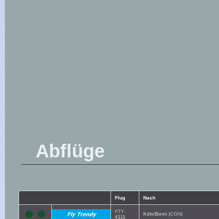
Abflüge
Flug
Nach
FTY
Köln/Bonn (
CGN
)
4111