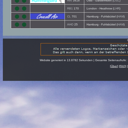
HAI
3416
Oslo - Gardermoen (
OSL
)
RB1
170
London - Heathrow (
LHR
)
CL
701
Hamburg - Fuhlsbüttel (
HAM
)
AHO
25
Hamburg - Fuhlsbüttel (
HAM
)
Website generiert in 13.8782 Sekunden | Gesamte Seitenaufrufe:
[
Über
] [
FAQ
] 