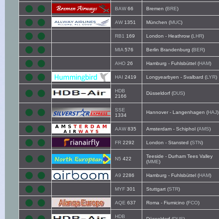
BAW
66
Bremen (
BRE
)
AW
1351
München (
MUC
)
RB1
169
London - Heathrow (
LHR
)
MIA
576
Berlin Brandenburg (
BER
)
AHO
26
Hamburg - Fuhlsbüttel (
HAM
)
HAI
2419
Longyearbyen - Svalbard (
LYR
)
HDB
Düsseldorf (
DUS
)
2166
SSE
Hannover - Langenhagen (
HAJ
)
1334
AAW
835
Amsterdam - Schiphol (
AMS
)
FR
2292
London - Stansted (
STN
)
Teeside - Durham Tees Valley
N5
422
(
MME
)
A9
2286
Hamburg - Fuhlsbüttel (
HAM
)
MYF
301
Stuttgart (
STR
)
AQE
637
Roma - Fiumicino (
FCO
)
HDB
Düsseldorf (
DUS
)