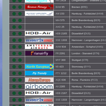
HAI
2418
Longyearbyen - Svalbard (
LYR
)
BAW
65
Bremen (
BRE
)
AW
153
Hamburg - Fuhlsbüttel (
HAM
)
MIA
575
Berlin Brandenburg (
BER
)
AHO
25
Hamburg - Fuhlsbüttel (
HAM
)
HDB
2165
Düsseldorf (
DUS
)
SSE
1333
Hannover - Langenhagen (
HAJ
AAW
834
Amsterdam - Schiphol (
AMS
)
FR
2291
London - Stansted (
STN
)
MYF
300
Stuttgart (
STR
)
N5
423
Stornoway (
SYY
)
FTY
1212
Berlin Brandenburg (
BER
)
AQE
636
Roma - Fiumicino (
FCO
)
A9
2285
Hamburg - Fuhlsbüttel (
HAM
)
HDB
2167
Düsseldorf (
DUS
)
SSE
1333
Hannover - Langenhagen (
HAJ