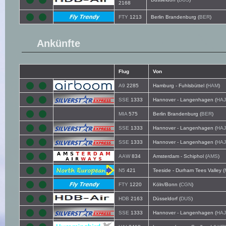
2168
FTY
1213
Berlin Brandenburg (
BER
)
Ankünfte
Flug
Von
A9
2285
Hamburg - Fuhlsbüttel (
HAM
)
SSE
1333
Hannover - Langenhagen (
HAJ
MIA
575
Berlin Brandenburg (
BER
)
SSE
1333
Hannover - Langenhagen (
HAJ
SSE
1333
Hannover - Langenhagen (
HAJ
AAW
834
Amsterdam - Schiphol (
AMS
)
N5
421
Teeside - Durham Tees Valley (
FTY
1220
Köln/Bonn (
CGN
)
HDB
2163
Düsseldorf (
DUS
)
SSE
1333
Hannover - Langenhagen (
HAJ