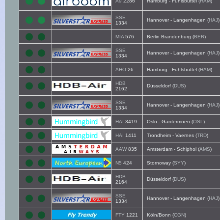
A9
2286
Hamburg - Fuhlsbüttel (
HAM
)
SSE
Hannover - Langenhagen (
HAJ
)
1334
MIA
576
Berlin Brandenburg (
BER
)
SSE
Hannover - Langenhagen (
HAJ
)
1334
AHO
26
Hamburg - Fuhlsbüttel (
HAM
)
HDB
Düsseldorf (
DUS
)
2162
SSE
Hannover - Langenhagen (
HAJ
)
1334
HAI
3419
Oslo - Gardermoen (
OSL
)
HAI
1411
Trondheim - Vaernes (
TRD
)
AAW
835
Amsterdam - Schiphol (
AMS
)
N5
424
Stornoway (
SYY
)
HDB
Düsseldorf (
DUS
)
2164
SSE
Hannover - Langenhagen (
HAJ
)
1334
FTY
1221
Köln/Bonn (
CGN
)