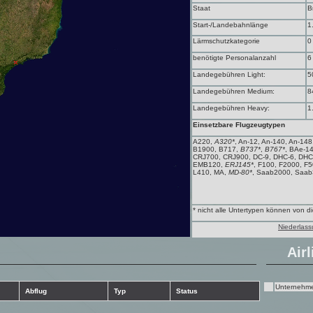
Staat
B
Start-/Landebahnlänge
1
Lärmschutzkategorie
0
benötigte Personalanzahl
6
Landegebühren Light:
5
Landegebühren Medium:
8
Landegebühren Heavy:
1
Einsetzbare Flugzeugtypen
A220,
A320*
, An-12, An-140, An-14
B1900, B717,
B737*
,
B767*
, BAe-1
CRJ700, CRJ900, DC-9, DHC-6, DHC
EMB120,
ERJ145*
, F100, F2000, F5
L410, MA,
MD-80*
, Saab2000, Saa
* nicht alle Untertypen können von 
Niederlass
Airl
Unternehm
Abflug
Typ
Status