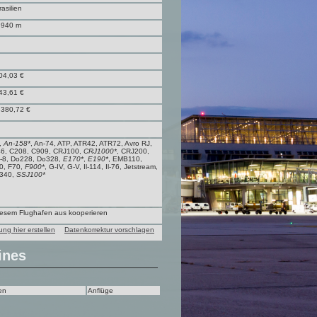
rasilien
.940 m
04,03 €
43,61 €
.380,72 €
8,
An-158*
, An-74, ATP, ATR42, ATR72, Avro RJ,
46, C208, C909, CRJ100,
CRJ1000*
, CRJ200,
-8, Do228, Do328,
E170*
,
E190*
, EMB110,
0, F70,
F900*
, G-IV, G-V, Il-114, Il-76, Jetstream,
b340,
SSJ100*
diesem Flughafen aus kooperieren
ung hier erstellen
Datenkorrektur vorschlagen
ines
en
Anflüge