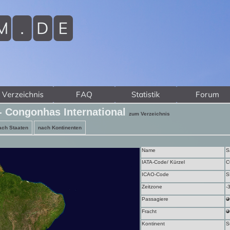
 - Congonhas International
zum Verzeichnis
ach Staaten
nach Kontinenten
Name
S
IATA-Code/ Kürzel
C
ICAO-Code
S
Zeitzone
-
Passagiere
Fracht
Kontinent
S