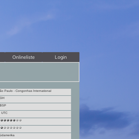
ão Paulo - Congonhas International
GH
BSP
3 UTC
üdamerika