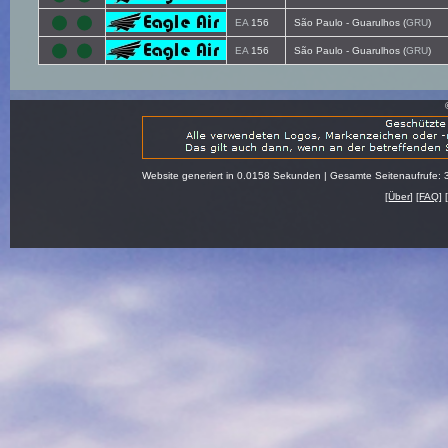
EA
156
São Paulo - Guarulhos (
GRU
)
EA
156
São Paulo - Guarulhos (
GRU
)
Website generiert in 0.0158 Sekunden | Gesamte Seitenaufrufe: 
[
Über
] [
FAQ
] 