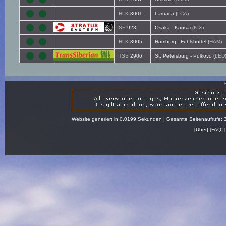
HLK
3001
Larnaca (
LCA
)
SE
923
Osaka - Kansai (
KIX
)
HLK
3005
Hamburg - Fuhlsbüttel (
HAM
)
TSS
2906
St. Petersburg - Pulkovo (
LED
Website generiert in 0.0199 Sekunden | Gesamte Seitenaufrufe: 
[
Über
] [
FAQ
] 