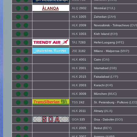
ALQ
2932
Montréal (
YUL
)
HLK
1005
Zahedan (
ZAH
)
HLK
2009
Novosibirsk - Tolmachevo (
OV
HLK
1003
Kish Island (
KIH
)
TA1
7283
Hefei-Luogang (
HFE
)
J5E
3182
Milano - Malpensa (
MXP
)
HLK
4001
Cairo (
CAI
)
HLK
2001
Islamabad (
ISB
)
HLK
2015
Faisalabad (
LYP
)
HLK
2003
Karachi (
KHI
)
HLK
3009
München (
MUC
)
TSS
242
St. Petersburg - Pulkovo (
LED
HLK
2011
Almaty (
ALA
)
GOA
335
Goa - Dabolim (
GOI
)
HLK
2005
Beirut (
BEY
)
HLK
2007
Amman (
AMM
)