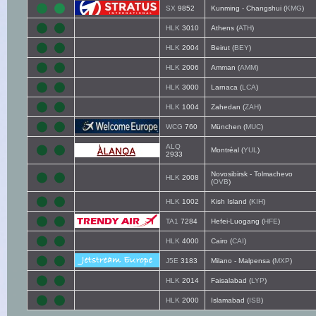
SX
9852
Kunming - Changshui (
KMG
)
HLK
3010
Athens (
ATH
)
HLK
2004
Beirut (
BEY
)
HLK
2006
Amman (
AMM
)
HLK
3000
Larnaca (
LCA
)
HLK
1004
Zahedan (
ZAH
)
WCG
760
München (
MUC
)
ALQ
Montréal (
YUL
)
2933
Novosibirsk - Tolmachevo
HLK
2008
(
OVB
)
HLK
1002
Kish Island (
KIH
)
TA1
7284
Hefei-Luogang (
HFE
)
HLK
4000
Cairo (
CAI
)
J5E
3183
Milano - Malpensa (
MXP
)
HLK
2014
Faisalabad (
LYP
)
HLK
2000
Islamabad (
ISB
)