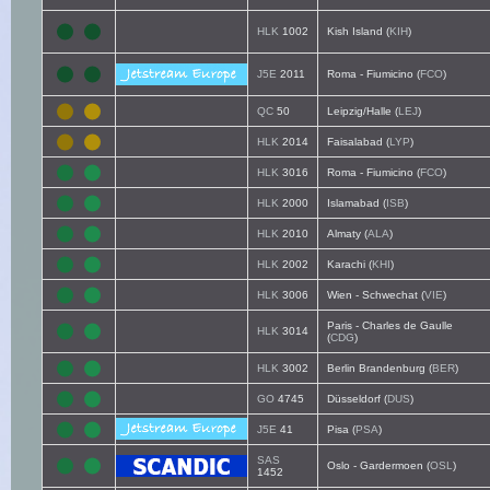
HLK
1002
Kish Island (
KIH
)
J5E
2011
Roma - Fiumicino (
FCO
)
QC
50
Leipzig/Halle (
LEJ
)
HLK
2014
Faisalabad (
LYP
)
HLK
3016
Roma - Fiumicino (
FCO
)
HLK
2000
Islamabad (
ISB
)
HLK
2010
Almaty (
ALA
)
HLK
2002
Karachi (
KHI
)
HLK
3006
Wien - Schwechat (
VIE
)
Paris - Charles de Gaulle
HLK
3014
(
CDG
)
HLK
3002
Berlin Brandenburg (
BER
)
GO
4745
Düsseldorf (
DUS
)
J5E
41
Pisa (
PSA
)
SAS
Oslo - Gardermoen (
OSL
)
1452