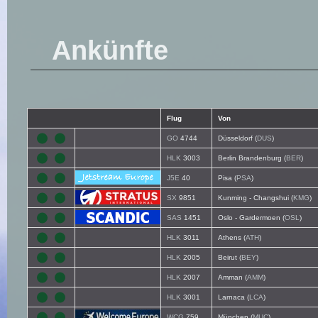
Ankünfte
Flug
Von
GO
4744
Düsseldorf (
DUS
)
HLK
3003
Berlin Brandenburg (
BER
)
J5E
40
Pisa (
PSA
)
SX
9851
Kunming - Changshui (
KMG
)
SAS
1451
Oslo - Gardermoen (
OSL
)
HLK
3011
Athens (
ATH
)
HLK
2005
Beirut (
BEY
)
HLK
2007
Amman (
AMM
)
HLK
3001
Larnaca (
LCA
)
WCG
759
München (
MUC
)