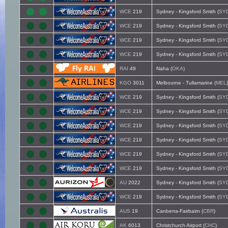
WCE
219
Sydney - Kingsford Smith (
SY
WCE
219
Sydney - Kingsford Smith (
SY
WCE
219
Sydney - Kingsford Smith (
SY
WCE
219
Sydney - Kingsford Smith (
SY
RAI
49
Naha (
OKA
)
KGO
3011
Melbourne - Tullamarine (
MEL
)
WCE
219
Sydney - Kingsford Smith (
SY
WCE
219
Sydney - Kingsford Smith (
SY
WCE
219
Sydney - Kingsford Smith (
SY
WCE
219
Sydney - Kingsford Smith (
SY
WCE
219
Sydney - Kingsford Smith (
SY
WCE
219
Sydney - Kingsford Smith (
SY
AU
2022
Sydney - Kingsford Smith (
SY
WCE
219
Sydney - Kingsford Smith (
SY
AUS
19
Canberra-Fairbairn (
CBR
)
AK
6013
Christchurch Airport (
CHC
)