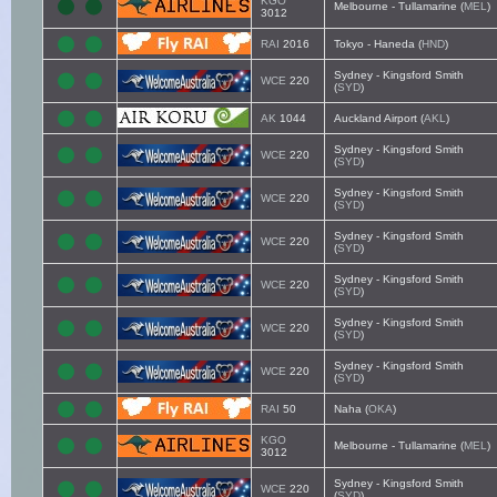
KGO
Melbourne - Tullamarine (
MEL
)
3012
RAI
2016
Tokyo - Haneda (
HND
)
Sydney - Kingsford Smith
WCE
220
(
SYD
)
AK
1044
Auckland Airport (
AKL
)
Sydney - Kingsford Smith
WCE
220
(
SYD
)
Sydney - Kingsford Smith
WCE
220
(
SYD
)
Sydney - Kingsford Smith
WCE
220
(
SYD
)
Sydney - Kingsford Smith
WCE
220
(
SYD
)
Sydney - Kingsford Smith
WCE
220
(
SYD
)
Sydney - Kingsford Smith
WCE
220
(
SYD
)
RAI
50
Naha (
OKA
)
KGO
Melbourne - Tullamarine (
MEL
)
3012
Sydney - Kingsford Smith
WCE
220
(
SYD
)