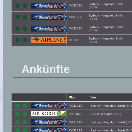
Sydney - Kingsford Smith
WCE
220
(
SYD
)
Sydney - Kingsford Smith
WCE
220
(
SYD
)
Sydney - Kingsford Smith
WCE
220
(
SYD
)
Sydney - Kingsford Smith
KGO
18
(
SYD
)
Ankünfte
Flug
Von
WCE
219
Sydney - Kingsford Smith (
SY
AK
1043
Auckland Airport (
AKL
)
WCE
219
Sydney - Kingsford Smith (
SY
WCE
219
Sydney - Kingsford Smith (
SY