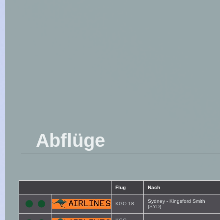
Abflüge
Flug
Nach
Sydney - Kingsford Smith
KGO
18
(
SYD
)