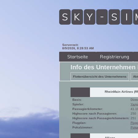
Serverzeit:
8/9/2026, 8:28:54 AM
Info des Unternehmen 
Flottenübersicht des Unternehmens
Akt
RheinMain Airlines (R
Basis:
Düsse
Spieler:
Yazg
Passagierkilometer:
41.1
Highscore nach Passagieren:
250
Highscore nach Passagierkilometern:
251
Flugplan:
Flug
Pokalzimmer:
Poka
Allianz