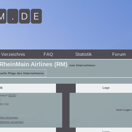
RheinMain Airlines (RM)
zum Unternehmen
uelle Flüge des Unternehmens
M)
Logo
ldorf (
DUS
)
i
99.742
kein Logo
plan anzeigen
lzimmer anzeigen
Logo