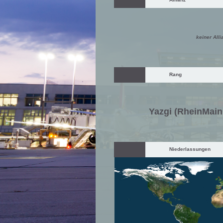
keiner Alli
Rang
Yazgi (RheinMain 
Niederlassungen