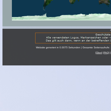
Website generiert in 0.0075 Sekunden | Gesamte Seitenaufrufe:
[
Über
] [
FAQ
] 