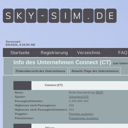
Serverzeit:
8/6/2026, 8:24:07 AM
Info des Unternehmen Connect (CT)
zum Unter
Flottenübersicht des Unternehmens
Aktuelle Flüge des Unternehmens
Connect (CT)
Basis:
Berlin Brandenburg (
BER
)
Spieler:
Johannes1105
Passagierkilometer:
4.495.895.594
Highscore nach Passagieren:
200
Highscore nach Passagierkilometern:
203
Flugplan:
Flugplan anzeigen
Pokalzimmer:
Pokalzimmer anzeigen
Allianz