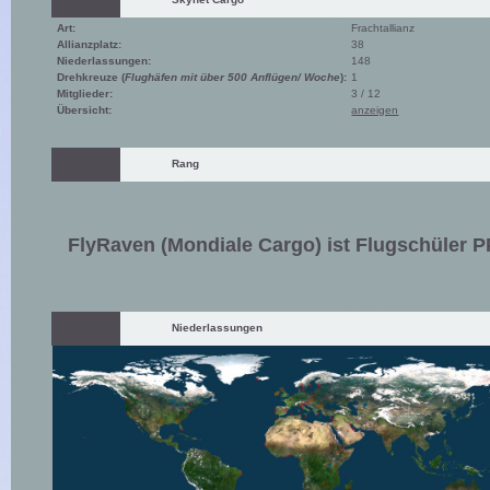
Art:
Frachtallianz
Allianzplatz:
38
Niederlassungen:
148
Drehkreuze (
Flughäfen mit über 500 Anflügen/ Woche
):
1
Mitglieder:
3 / 12
Übersicht:
anzeigen
Rang
FlyRaven (Mondiale Cargo) ist Flugschüler 
Niederlassungen