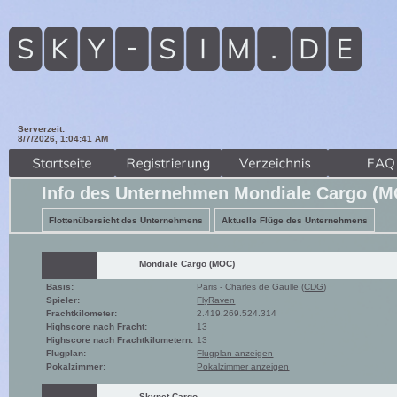
Serverzeit:
8/7/2026, 1:04:43 AM
Info des Unternehmen Mondiale Cargo (
Flottenübersicht des Unternehmens
Aktuelle Flüge des Unternehmens
Mondiale Cargo (MOC)
Basis:
Paris - Charles de Gaulle (
CDG
)
Spieler:
FlyRaven
Frachtkilometer:
2.419.269.524.314
Highscore nach Fracht:
13
Highscore nach Frachtkilometern:
13
Flugplan:
Flugplan anzeigen
Pokalzimmer:
Pokalzimmer anzeigen
Skynet Cargo