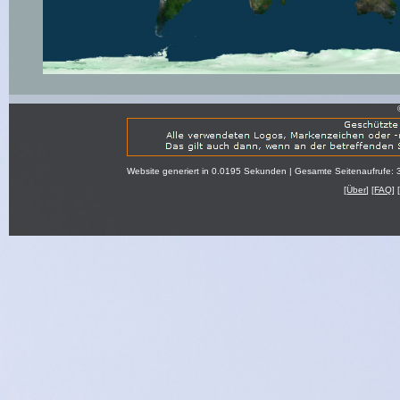
Website generiert in 0.0195 Sekunden | Gesamte Seitenaufrufe: 
[
Über
] [
FAQ
] 