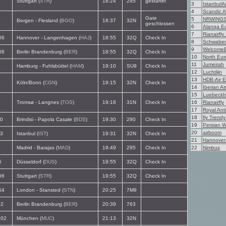
Stuttgart (
STR
)
18:24
295
gestartet
3
IstanbulAi
4
Scandic Ai
Gate
5
NRWING
Bergen - Flesland (
BGO
)
18:37
32N
geschlossen
6
Alanqa E
7
Rianairfly 
06
Hannover - Langenhagen (
HAJ
)
18:55
32Q
Check In
8
Schwaben
9
Welcome
06
Berlin Brandenburg (
BER
)
18:55
32Q
Check In
10
North Eu
11
Jumeirah
Hamburg - Fuhlsbüttel (
HAM
)
19:10
SU9
Check In
12
Luchtlijn
13
HDB-Air 
Köln/Bonn (
CGN
)
19:15
32N
Check In
14
Iberian Ai
15
LuebeckIn
Tromsø - Langnes (
TOS
)
19:18
31N
Check In
16
Rianairfly
17
Royal Ant
18
fly Trendy
0
Brindisi - Papola Casale (
BDS
)
19:30
290
Check In
19
Persian W
20
airboom
3
Istanbul (
IST
)
19:31
32N
Check In
21
Hannover 
8
Madrid - Barajas (
MAD
)
19:49
295
Check In
22
Nimbus
6
Düsseldorf (
DUS
)
19:55
32Q
Check In
06
Stuttgart (
STR
)
19:55
32Q
Check In
54
London - Stansted (
STN
)
20:25
7M9
2
Berlin Brandenburg (
BER
)
20:39
763
02
München (
MUC
)
21:13
32N