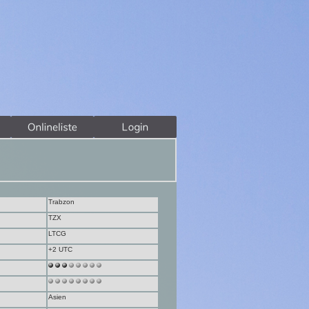
Trabzon
TZX
LTCG
+2 UTC
Asien