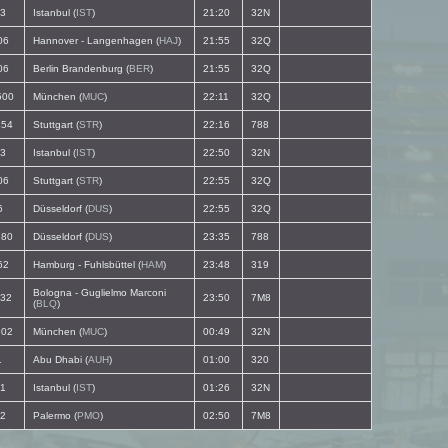
3
Istanbul (
IST
)
21:20
32N
06
Hannover - Langenhagen (
HAJ
)
21:55
32Q
06
Berlin Brandenburg (
BER
)
21:55
32Q
00
München (
MUC
)
22:11
32Q
54
Stuttgart (
STR
)
22:16
788
3
Istanbul (
IST
)
22:50
32N
06
Stuttgart (
STR
)
22:55
32Q
6
Düsseldorf (
DUS
)
22:55
32Q
80
Düsseldorf (
DUS
)
23:35
788
62
Hamburg - Fuhlsbüttel (
HAM
)
23:48
319
Bologna - Guglielmo Marconi
32
23:50
7M8
(
BLQ
)
02
München (
MUC
)
00:49
32N
1
Abu Dhabi (
AUH
)
01:00
320
1
Istanbul (
IST
)
01:26
32N
2
Palermo (
PMO
)
02:50
7M8