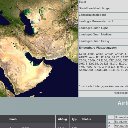
Staat
Start-/Landebahnlänge
Lärmschutzkategorie
benötigte Personalanzahl
Landegebühren Light:
Landegebühren Medium:
Landegebühren Heavy:
Einsetzbare Flugzeugtypen
A220, A300, A310,
A320*
,
A330*
, A
ATR72, Avro RJ, B1900, B717,
B727
C208, C909, CRJ100, CRJ1000, CRJ
DHC-8, Do228, Do328, E170, E190,
F70, F900, G-IV, G-V, Il-114, Il-76,
Il-
Saab2000, Saab340, SSJ100, Tu-20
* nicht alle Untertypen können von 
Niederlass
Airl
Unterneh
Nach
Abflug
Typ
Status
1
BearLine
2
Minoo Airl