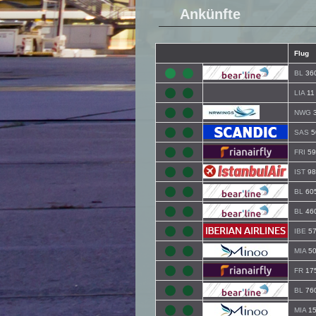
Ankünfte
Flug
BL
36
LIA
11
NWG
3
SAS
5
FRI
59
IST
98
BL
60
BL
46
IBE
5
MIA
50
FR
17
BL
76
MIA
15