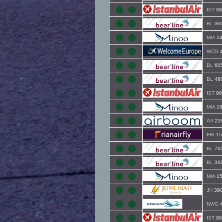
IST
98
BL
36
MIA
24
WCG
4
BL
60
BL
46
IST
98
MIA
18
A9
22
FRI
15
BL
76
BL
36
MIA
15
JH
39
NWG
4
IST
98