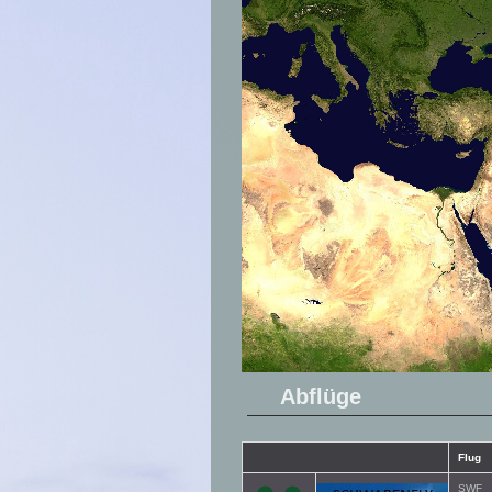
Abflüge
Flug
SWF