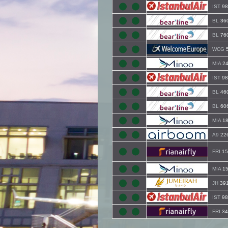
IST
98
BL
36
BL
76
WCG
5
MIA
24
IST
98
BL
46
BL
60
MIA
18
A9
22
FRI
15
MIA
15
JH
39
IST
98
FRI
34