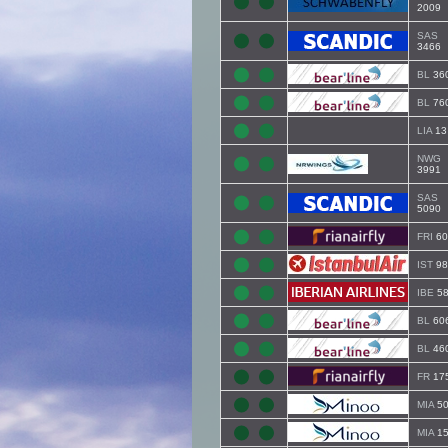
2009
SAS
3466
BL
36
BL
76
LIA
13
NWG
3991
SAS
5090
FRI
60
IST
98
IBE
5
BL
60
BL
46
FR
17
MIA
50
MIA
15