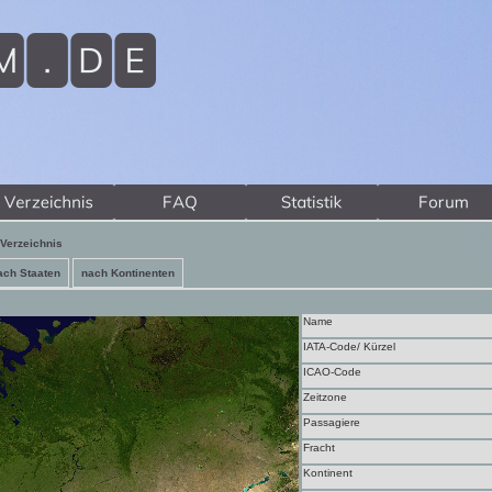
Verzeichnis
ach Staaten
nach Kontinenten
Name
IATA-Code/ Kürzel
ICAO-Code
Zeitzone
Passagiere
Fracht
Kontinent