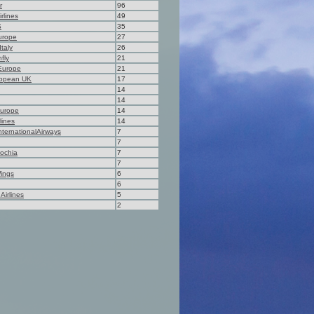
r
96
rlines
49
S
35
urope
27
Italy
26
fly
21
Europe
21
ropean UK
17
14
14
Europe
14
rlines
14
ternationalAirways
7
7
iochia
7
7
ings
6
6
Airlines
5
2