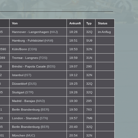
Von
Ankunft
Typ
Status
05
Hannover - Langenhagen (
HAJ
)
18:26
32Q
im Anflug
Hamburg - Fuhlsbüttel (
HAM
)
18:51
SU9
590
Köln/Bonn (
CGN
)
18:53
32N
089
Tromsø - Langnes (
TOS
)
18:59
31N
9
Brindisi - Papola Casale (
BDS
)
19:07
290
2
Istanbul (
IST
)
19:12
32N
5
Düsseldorf (
DUS
)
19:25
32Q
05
Stuttgart (
STR
)
19:26
32Q
7
Madrid - Barajas (
MAD
)
19:30
295
1
Berlin Brandenburg (
BER
)
19:50
763
53
London - Stansted (
STN
)
19:57
7M9
05
Berlin Brandenburg (
BER
)
20:40
32Q
01
München (
MUC
)
20:54
32N