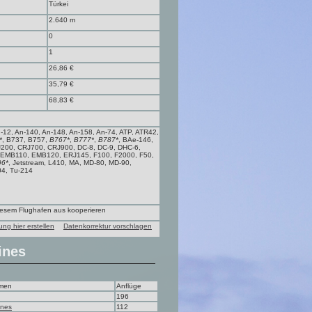
Türkei
2.640 m
0
1
26,86 €
35,79 €
68,83 €
n-12, An-140, An-148, An-158, An-74, ATP, ATR42,
*
, B737, B757,
B767*
,
B777*
,
B787*
, BAe-146,
200, CRJ700, CRJ900, DC-8, DC-9, DHC-6,
 EMB110, EMB120, ERJ145, F100, F2000, F50,
96*
, Jetstream, L410, MA, MD-80, MD-90,
4, Tu-214
diesem Flughafen aus kooperieren
ung hier erstellen
Datenkorrektur vorschlagen
ines
men
Anflüge
196
ines
112