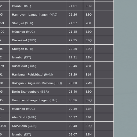
2
Istanbul (
IST
)
21:01
32N
05
Hannover - Langenhagen (
HAJ
)
21:26
32Q
53
Stuttgart (
STR
)
21:27
788
99
München (
MUC
)
21:45
32Q
5
Düsseldorf (
DUS
)
22:25
32Q
05
Stuttgart (
STR
)
22:26
32Q
2
Istanbul (
IST
)
22:31
32N
79
Düsseldorf (
DUS
)
22:46
788
61
Hamburg - Fuhlsbüttel (
HAM
)
23:29
319
31
Bologna - Guglielmo Marconi (
BLQ
)
23:30
7M8
05
Berlin Brandenburg (
BER
)
23:40
32Q
05
Hannover - Langenhagen (
HAJ
)
00:26
32Q
01
München (
MUC
)
00:30
32N
0
Abu Dhabi (
AUH
)
00:37
320
190
Köln/Bonn (
CGN
)
00:48
32Q
0
Istanbul (
IST
)
01:07
32N