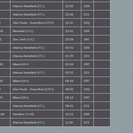
Atlanta Hartsfield (
ATL
)
22:02
32N
Atlanta Hartsfield (
ATL
)
22:46
223
2
São Paulo - Guarulhos (
GRU
)
23:11
32Q
09
Montréal (
YUL
)
23:41
A58
2
San José (
SJC
)
23:59
295
Atlanta Hartsfield (
ATL
)
00:51
32N
Atlanta Hartsfield (
ATL
)
01:35
223
93
Miami (
MIA
)
02:04
CR7
Atlanta Hartsfield (
ATL
)
05:52
223
95
Miami (
MIA
)
06:44
CR7
2
São Paulo - Guarulhos (
GRU
)
08:02
32Q
97
Miami (
MIA
)
08:14
CR7
Atlanta Hartsfield (
ATL
)
08:41
223
149
Hamilton (
YHM
)
10:21
A58
Atlanta Hartsfield (
ATL
)
11:30
223