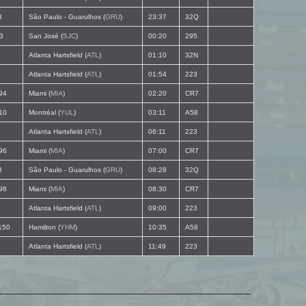
3
São Paulo - Guarulhos (
GRU
)
23:37
32Q
3
San José (
SJC
)
00:20
295
Atlanta Hartsfield (
ATL
)
01:10
32N
Atlanta Hartsfield (
ATL
)
01:54
223
94
Miami (
MIA
)
02:20
CR7
10
Montréal (
YUL
)
03:11
A58
Atlanta Hartsfield (
ATL
)
06:11
223
96
Miami (
MIA
)
07:00
CR7
3
São Paulo - Guarulhos (
GRU
)
08:28
32Q
98
Miami (
MIA
)
08:30
CR7
Atlanta Hartsfield (
ATL
)
09:00
223
150
Hamilton (
YHM
)
10:35
A58
Atlanta Hartsfield (
ATL
)
11:49
223