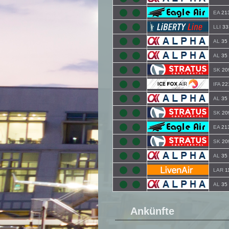
EA
21
LLI
33
AL
35
AL
35
SK
20
IFA
22
AL
35
SK
20
EA
21
SK
20
AL
35
LAR
1
AL
35
Ankünfte