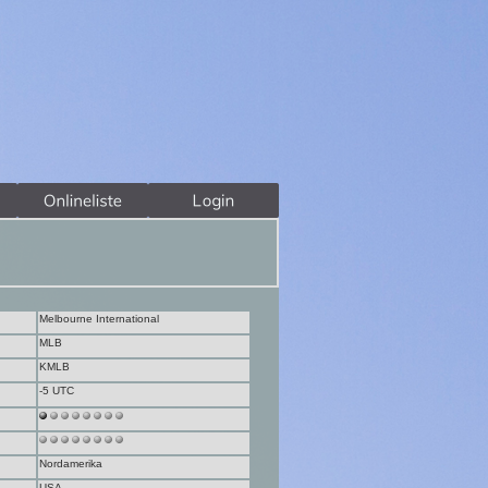
Melbourne International
MLB
KMLB
-5 UTC
Nordamerika
USA