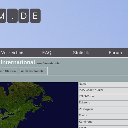
International
zum Verzeichnis
ach Staaten
nach Kontinenten
Name
IATA-Code/ Kürzel
ICAO-Code
Zeitzone
Passagiere
Fracht
Kontinent
Staat