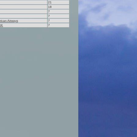
21
18
7
7
rican Airways
7
UK
7