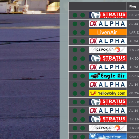
Flug
SK
20
AL
34
LAR
1
AL
34
IFA
22
SK
20
AL
34
EA
21
AL
34
6B
75
SK
21
AL
34
SK
21
IFA
22
GAA
4