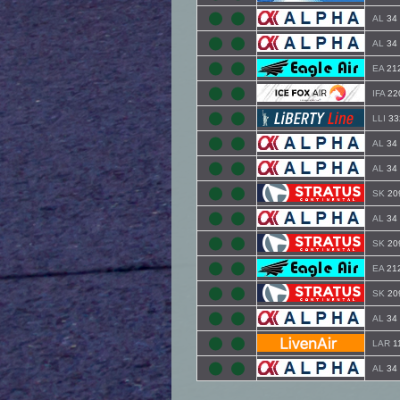
AL
34
AL
34
EA
21
IFA
22
LLI
33
AL
34
AL
34
SK
20
AL
34
SK
20
EA
21
SK
20
AL
34
LAR
1
AL
34