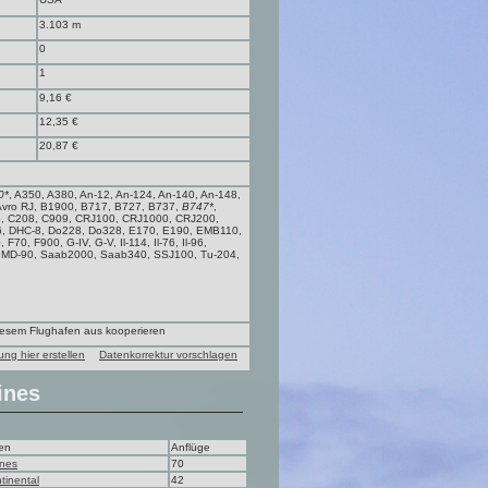
3.103 m
0
1
9,16 €
12,35 €
20,87 €
0*
, A350, A380, An-12, An-124, An-140, An-148,
 Avro RJ, B1900, B717, B727, B737,
B747*
,
6, C208, C909, CRJ100, CRJ1000, CRJ200,
6, DHC-8, Do228, Do328, E170, E190, EMB110,
0, F900, G-IV, G-V, Il-114, Il-76, Il-96,
, MD-90, Saab2000, Saab340, SSJ100, Tu-204,
diesem Flughafen aus kooperieren
ung hier erstellen
Datenkorrektur vorschlagen
ines
en
Anflüge
ines
70
tinental
42