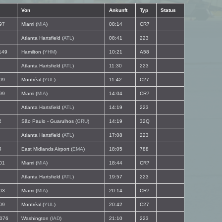
Von
Ankunft
Typ
Status
97
Miami (
MIA
)
08:14
CR7
Atlanta Hartsfield (
ATL
)
08:41
223
149
Hamilton (
YHM
)
10:21
A58
Atlanta Hartsfield (
ATL
)
11:30
223
09
Montréal (
YUL
)
11:42
C27
99
Miami (
MIA
)
14:04
CR7
Atlanta Hartsfield (
ATL
)
14:19
223
2
São Paulo - Guarulhos (
GRU
)
14:19
32Q
Atlanta Hartsfield (
ATL
)
17:08
223
4
East Midlands Airport (
EMA
)
18:05
788
01
Miami (
MIA
)
18:44
CR7
Atlanta Hartsfield (
ATL
)
19:57
223
03
Miami (
MIA
)
20:14
CR7
09
Montréal (
YUL
)
20:42
C27
076
Washington (
IAD
)
21:10
223