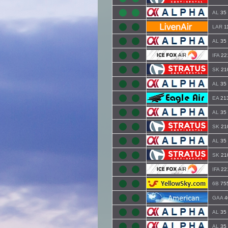
AL
35
LAR
1
AL
35
IFA
22
SK
21
AL
35
EA
21
AL
35
SK
21
AL
35
SK
21
IFA
22
6B
75
GAA
4
AL
35
AL
35