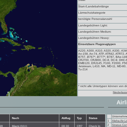
Start-/Landebahnlänge
Lärmschutzkategorie
benötigte Personalanzahl
Landegebühren Light:
Landegebühren Medium:
Landegebühren Heavy:
Einsetzbare Flugzeugtypen
A220, A300, A310, A320, A330,
A34
An-158, An-74, ATP, ATR42, ATR72,
B757,
B767*
,
B777*
, B787, BAe-14
CRJ700, CRJ900, DC-8, DC-9, DHC-
EMB120, ERJ145, F100, F2000, F50, F7
Jetstream, L410, MA, MD-11, MD-80
Tu-214
* nicht alle Untertypen können von 
Niederlass
Airl
Unternehm
Nach
Abflug
Typ
Status
1
Alpha Air L
2
Stratus Con
98
Miami (
MIA
)
08:30
CR7
Check In