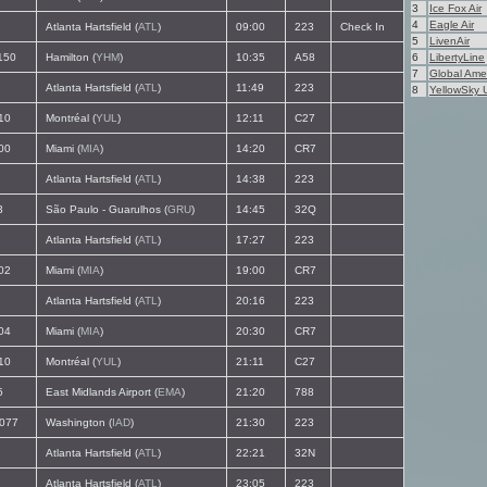
3
Ice Fox Air
4
Eagle Air
Atlanta Hartsfield (
ATL
)
09:00
223
Check In
5
LivenAir
150
Hamilton (
YHM
)
10:35
A58
6
LibertyLine
7
Global Ame
Atlanta Hartsfield (
ATL
)
11:49
223
8
YellowSky 
10
Montréal (
YUL
)
12:11
C27
00
Miami (
MIA
)
14:20
CR7
Atlanta Hartsfield (
ATL
)
14:38
223
3
São Paulo - Guarulhos (
GRU
)
14:45
32Q
Atlanta Hartsfield (
ATL
)
17:27
223
02
Miami (
MIA
)
19:00
CR7
Atlanta Hartsfield (
ATL
)
20:16
223
04
Miami (
MIA
)
20:30
CR7
10
Montréal (
YUL
)
21:11
C27
5
East Midlands Airport (
EMA
)
21:20
788
077
Washington (
IAD
)
21:30
223
Atlanta Hartsfield (
ATL
)
22:21
32N
Atlanta Hartsfield (
ATL
)
23:05
223