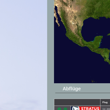
Abflüge
Flug
SK
20