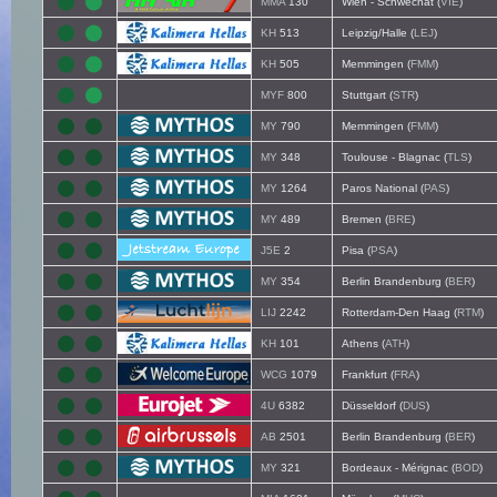
MMA
130
Wien - Schwechat (
VIE
)
KH
513
Leipzig/Halle (
LEJ
)
KH
505
Memmingen (
FMM
)
MYF
800
Stuttgart (
STR
)
MY
790
Memmingen (
FMM
)
MY
348
Toulouse - Blagnac (
TLS
)
MY
1264
Paros National (
PAS
)
MY
489
Bremen (
BRE
)
J5E
2
Pisa (
PSA
)
MY
354
Berlin Brandenburg (
BER
)
LIJ
2242
Rotterdam-Den Haag (
RTM
)
KH
101
Athens (
ATH
)
WCG
1079
Frankfurt (
FRA
)
4U
6382
Düsseldorf (
DUS
)
AB
2501
Berlin Brandenburg (
BER
)
MY
321
Bordeaux - Mérignac (
BOD
)