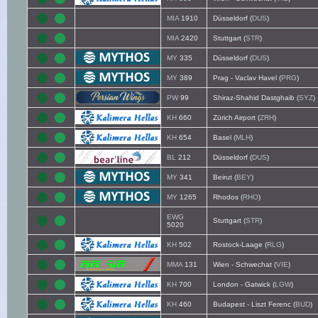
MIA
1910
Düsseldorf (
DUS
)
MIA
2420
Stuttgart (
STR
)
MY
335
Düsseldorf (
DUS
)
MY
389
Prag - Vaclav Havel (
PRG
)
PW
99
Shiraz-Shahid Dastghaib (
SYZ
)
KH
660
Zürich Airport (
ZRH
)
KH
654
Basel (
MLH
)
BL
212
Düsseldorf (
DUS
)
MY
341
Beirut (
BEY
)
MY
1265
Rhodos (
RHO
)
EWG
Stuttgart (
STR
)
5020
KH
502
Rostock-Laage (
RLG
)
MMA
131
Wien - Schwechat (
VIE
)
KH
700
London - Gatwick (
LGW
)
KH
460
Budapest - Liszt Ferenc (
BUD
)