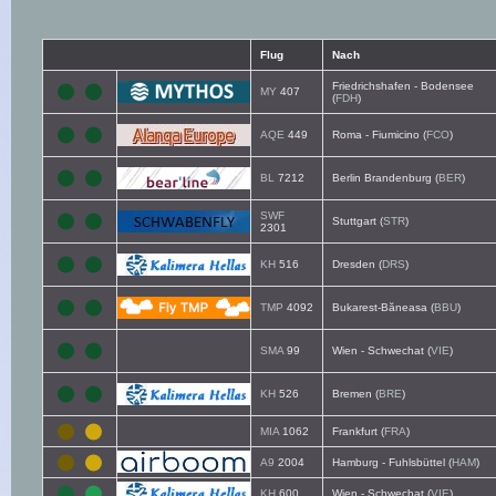
Flug
Nach
Friedrichshafen - Bodensee
MY
407
(
FDH
)
AQE
449
Roma - Fiumicino (
FCO
)
BL
7212
Berlin Brandenburg (
BER
)
SWF
Stuttgart (
STR
)
2301
KH
516
Dresden (
DRS
)
TMP
4092
Bukarest-Băneasa (
BBU
)
SMA
99
Wien - Schwechat (
VIE
)
KH
526
Bremen (
BRE
)
MIA
1062
Frankfurt (
FRA
)
A9
2004
Hamburg - Fuhlsbüttel (
HAM
)
KH
600
Wien - Schwechat (
VIE
)