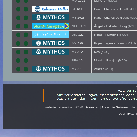
MIA
1601
München (
MUC
)
KH
651
Paris - Charles de Gaulle (
CD
MY
1023
Paris - Charles de Gaulle (
CD
NEF
7163
Ängelholm-Helsingborg (
AGH
)
J5E
222
Roma - Fiumicino (
FCO
)
MY
398
Kopenhagen - Kastrup (
CPH
)
MY
372
Kos (
KGS
)
BEA
19
Madrid - Barajas (
MAD
)
MY
271
Athens (
ATH
)
Website generiert in 0.0542 Sekunden | Gesamte Seitenaufrufe:
[
Über
] [
FAQ
] 