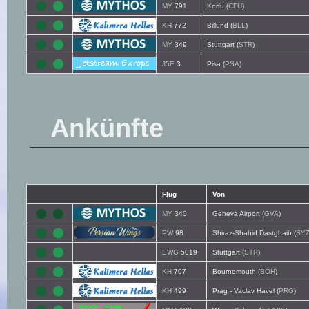
MY
791
Korfu (
CFU
)
KH
772
Billund (
BLL
)
MY
349
Stuttgart (
STR
)
J5E
3
Pisa (
PSA
)
Ankünfte
Flug
Von
MY
340
Geneva Airport (
GVA
)
PW
98
Shiraz-Shahid Dastghaib (
SY
EWG
5019
Stuttgart (
STR
)
KH
707
Bournemouth (
BOH
)
KH
499
Prag - Vaclav Havel (
PRG
)