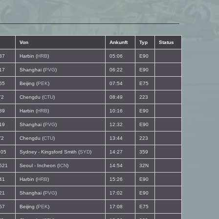
Von
Ankunft
Typ
Status
37
Harbin (
HRB
)
05:06
E90
17
Shanghai (
PVG
)
06:22
E90
65
Beijing (
PEK
)
07:54
E75
72
Chengdu (
CTU
)
08:49
223
39
Harbin (
HRB
)
10:16
E90
19
Shanghai (
PVG
)
12:32
E90
72
Chengdu (
CTU
)
13:44
223
05
Sydney - Kingsford Smith (
SYD
)
14:27
359
521
Seoul - Incheon (
ICN
)
14:54
32N
41
Harbin (
HRB
)
15:26
E90
21
Shanghai (
PVG
)
17:02
E90
67
Beijing (
PEK
)
17:08
E75