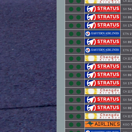
CA
11
SX
54
SX
89
SX
17
ETN
1
SX
89
ETN
1
CA
11
SX
54
SX
89
SX
17
CA
11
SX
54
SX
89
CA
11
KGO
7