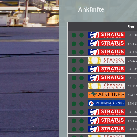
Ankünfte
Flug
SX
54
SX
89
SX
17
CA
11
SX
54
SX
89
CA
11
KGO
7
ETN
1
SX
54
SX
89
SX
17