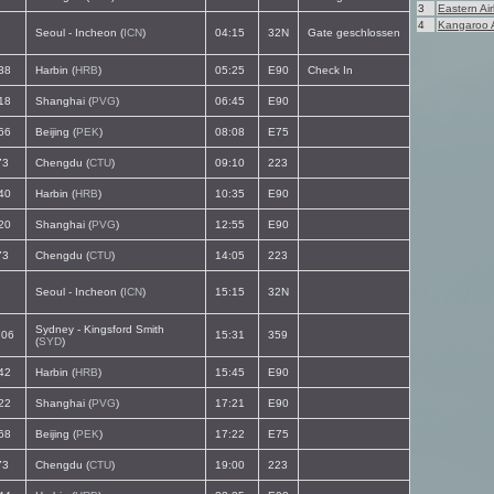
3
Eastern Air
4
Kangaroo A
Seoul - Incheon (
ICN
)
04:15
32N
Gate geschlossen
38
Harbin (
HRB
)
05:25
E90
Check In
18
Shanghai (
PVG
)
06:45
E90
66
Beijing (
PEK
)
08:08
E75
73
Chengdu (
CTU
)
09:10
223
40
Harbin (
HRB
)
10:35
E90
20
Shanghai (
PVG
)
12:55
E90
73
Chengdu (
CTU
)
14:05
223
Seoul - Incheon (
ICN
)
15:15
32N
Sydney - Kingsford Smith
06
15:31
359
(
SYD
)
42
Harbin (
HRB
)
15:45
E90
22
Shanghai (
PVG
)
17:21
E90
68
Beijing (
PEK
)
17:22
E75
73
Chengdu (
CTU
)
19:00
223