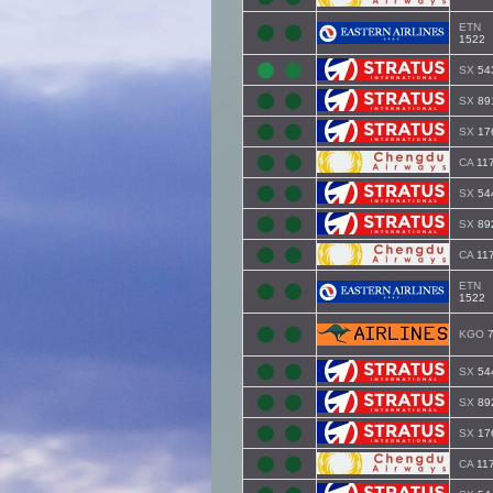
ETN
1522
SX
54
SX
89
SX
17
CA
11
SX
54
SX
89
CA
11
ETN
1522
KGO
7
SX
54
SX
89
SX
17
CA
11