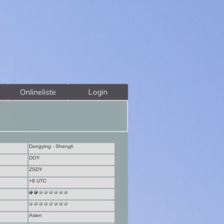
Dongying - Shengli
DOY
ZSDY
+8 UTC
Asien