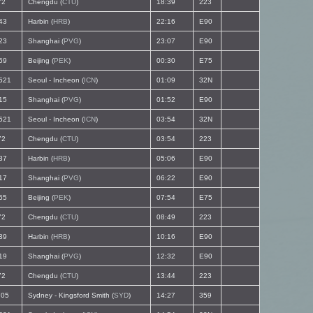
72
Chengdu (
CTU
)
18:39
223
43
Harbin (
HRB
)
22:16
E90
23
Shanghai (
PVG
)
23:07
E90
69
Beijing (
PEK
)
00:30
E75
521
Seoul - Incheon (
ICN
)
01:09
32N
15
Shanghai (
PVG
)
01:52
E90
521
Seoul - Incheon (
ICN
)
03:54
32N
72
Chengdu (
CTU
)
03:54
223
37
Harbin (
HRB
)
05:06
E90
17
Shanghai (
PVG
)
06:22
E90
65
Beijing (
PEK
)
07:54
E75
72
Chengdu (
CTU
)
08:49
223
39
Harbin (
HRB
)
10:16
E90
19
Shanghai (
PVG
)
12:32
E90
72
Chengdu (
CTU
)
13:44
223
05
Sydney - Kingsford Smith (
SYD
)
14:27
359