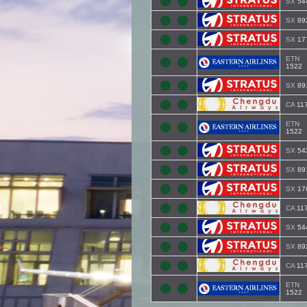
SX
54
SX
89
SX
17
ETN
1522
SX
89
CA
11
ETN
1522
SX
54
SX
89
SX
17
CA
11
SX
54
SX
89
CA
11
ETN
1522