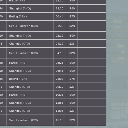
44
Harbin (
HRB
)
22:35
E90
24
Shanghai (
PVG
)
23:26
E90
70
Beijing (
PEK
)
00:44
E75
Seoul - Incheon (
ICN
)
01:30
32N
16
Shanghai (
PVG
)
02:15
E90
73
Chengdu (
CTU
)
04:15
223
Seoul - Incheon (
ICN
)
04:15
32N
38
Harbin (
HRB
)
05:25
E90
18
Shanghai (
PVG
)
06:45
E90
66
Beijing (
PEK
)
08:08
E75
73
Chengdu (
CTU
)
09:10
223
40
Harbin (
HRB
)
10:35
E90
20
Shanghai (
PVG
)
12:55
E90
73
Chengdu (
CTU
)
14:05
223
Seoul - Incheon (
ICN
)
15:15
32N