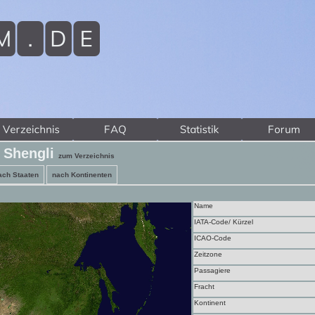
- Shengli
zum Verzeichnis
ach Staaten
nach Kontinenten
Name
IATA-Code/ Kürzel
ICAO-Code
Zeitzone
Passagiere
Fracht
Kontinent