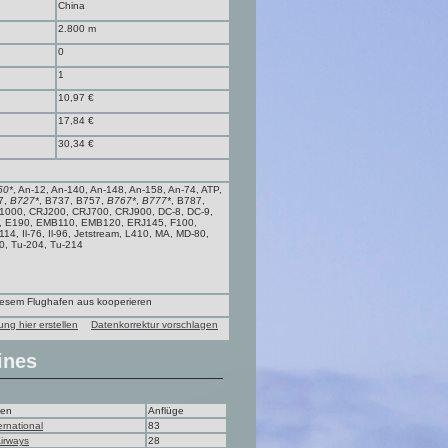
China
2.800 m
0
1
10,97 €
17,84 €
30,34 €
50*
, An-12, An-140, An-148, An-158, An-74, ATP,
7,
B727*
, B737, B757,
B767*
,
B777*
, B787,
1000, CRJ200, CRJ700, CRJ900, DC-8, DC-9,
, E190, EMB110, EMB120, ERJ145, F100,
114, Il-76, Il-96, Jetstream, L410, MA, MD-80,
, Tu-204, Tu-214
diesem Flughafen aus kooperieren
ung hier erstellen
Datenkorrektur vorschlagen
ines
men
Anflüge
ernational
83
irways
28