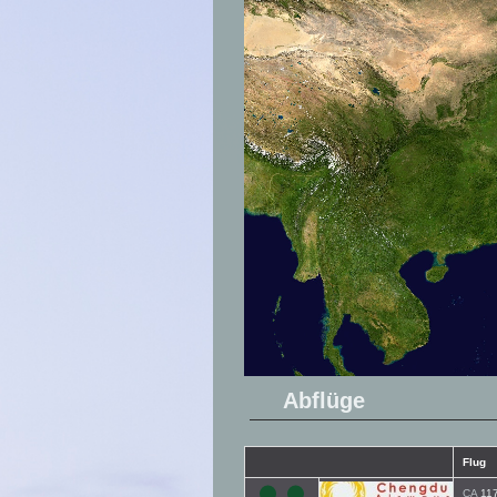
Abflüge
Flug
CA
11