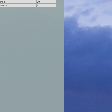
lines
20
irlines
7