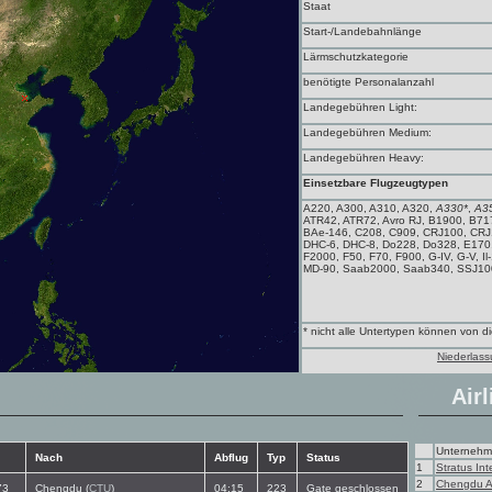
Staat
Start-/Landebahnlänge
Lärmschutzkategorie
benötigte Personalanzahl
Landegebühren Light:
Landegebühren Medium:
Landegebühren Heavy:
Einsetzbare Flugzeugtypen
A220, A300, A310, A320,
A330*
,
A3
ATR42, ATR72, Avro RJ, B1900, B71
BAe-146, C208, C909, CRJ100, CRJ
DHC-6, DHC-8, Do228, Do328, E170
F2000, F50, F70, F900, G-IV, G-V, Il-
MD-90, Saab2000, Saab340, SSJ100
* nicht alle Untertypen können von 
Niederlass
Airl
Unterneh
Nach
Abflug
Typ
Status
1
Stratus Int
2
Chengdu A
73
Chengdu (
CTU
)
04:15
223
Gate geschlossen