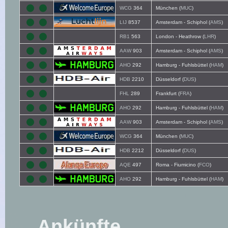
WCG
364
München (
MUC
)
LIJ
8537
Amsterdam - Schiphol (
AMS
)
RB1
563
London - Heathrow (
LHR
)
AAW
903
Amsterdam - Schiphol (
AMS
)
AHO
292
Hamburg - Fuhlsbüttel (
HAM
)
HDB
2210
Düsseldorf (
DUS
)
FHL
289
Frankfurt (
FRA
)
AHO
292
Hamburg - Fuhlsbüttel (
HAM
)
AAW
903
Amsterdam - Schiphol (
AMS
)
WCG
364
München (
MUC
)
HDB
2212
Düsseldorf (
DUS
)
AQE
497
Roma - Fiumicino (
FCO
)
AHO
292
Hamburg - Fuhlsbüttel (
HAM
)
Ankünfte