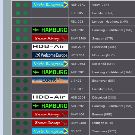
NEF
9671
Visby (
VBY
)
FHL
285
Frankfurt (
FRA
)
RB1
563
London - Heathrow (
LHR
)
AHO
292
Hamburg - Fuhlsbüttel (
HAM
)
BAW
2400
Stuttgart (
STR
)
HDB
2206
Düsseldorf (
DUS
)
WCG
364
München (
MUC
)
NEF
9663
Skellefteå (
SFT
)
AHO
292
Hamburg - Fuhlsbüttel (
HAM
)
LIJ
425
Eindhoven (
EIN
)
FHL
287
Frankfurt (
FRA
)
HDB
2208
Düsseldorf (
DUS
)
AHO
292
Hamburg - Fuhlsbüttel (
HAM
)
BAW
406
Bremen (
BRE
)
BAW
2400
Stuttgart (
STR
)
N5
462
Stornoway (
SYY
)