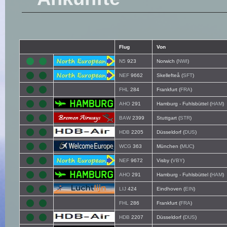
Flug
Von
N5
923
Norwich (
NWI
)
NEF
9662
Skellefteå (
SFT
)
FHL
284
Frankfurt (
FRA
)
AHO
291
Hamburg - Fuhlsbüttel (
HAM
)
BAW
2399
Stuttgart (
STR
)
HDB
2205
Düsseldorf (
DUS
)
WCG
363
München (
MUC
)
NEF
9672
Visby (
VBY
)
AHO
291
Hamburg - Fuhlsbüttel (
HAM
)
LIJ
424
Eindhoven (
EIN
)
FHL
286
Frankfurt (
FRA
)
HDB
2207
Düsseldorf (
DUS
)