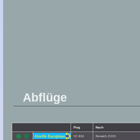
Abflüge
Flug
Nach
N5
924
Norwich (
NWI
)