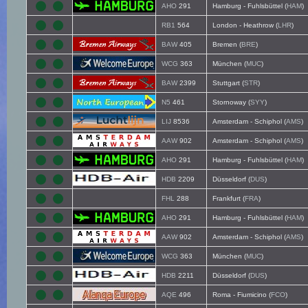
AHO
291
Hamburg - Fuhlsbüttel (
HAM
)
RB1
564
London - Heathrow (
LHR
)
BAW
405
Bremen (
BRE
)
WCG
363
München (
MUC
)
BAW
2399
Stuttgart (
STR
)
N5
461
Stornoway (
SYY
)
LIJ
8536
Amsterdam - Schiphol (
AMS
)
AAW
902
Amsterdam - Schiphol (
AMS
)
AHO
291
Hamburg - Fuhlsbüttel (
HAM
)
HDB
2209
Düsseldorf (
DUS
)
FHL
288
Frankfurt (
FRA
)
AHO
291
Hamburg - Fuhlsbüttel (
HAM
)
AAW
902
Amsterdam - Schiphol (
AMS
)
WCG
363
München (
MUC
)
HDB
2211
Düsseldorf (
DUS
)
AQE
496
Roma - Fiumicino (
FCO
)