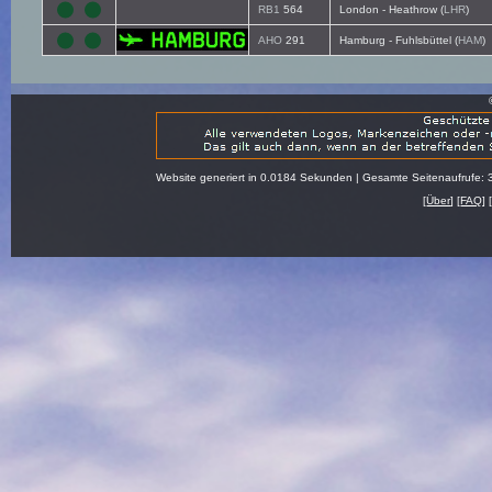
RB1
564
London - Heathrow (
LHR
)
AHO
291
Hamburg - Fuhlsbüttel (
HAM
)
Website generiert in 0.0184 Sekunden | Gesamte Seitenaufrufe: 
[
Über
] [
FAQ
] 