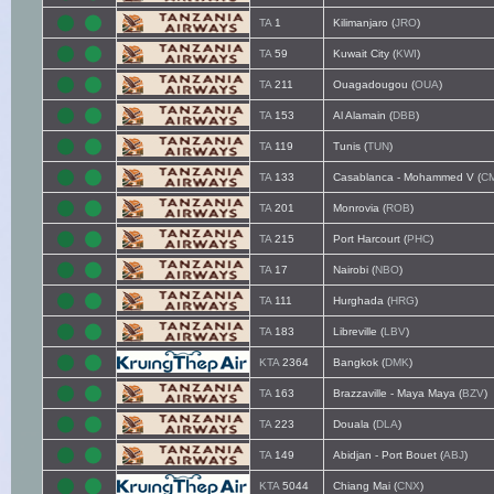
TA
1
Kilimanjaro (
JRO
)
TA
59
Kuwait City (
KWI
)
TA
211
Ouagadougou (
OUA
)
TA
153
Al Alamain (
DBB
)
TA
119
Tunis (
TUN
)
TA
133
Casablanca - Mohammed V (
C
TA
201
Monrovia (
ROB
)
TA
215
Port Harcourt (
PHC
)
TA
17
Nairobi (
NBO
)
TA
111
Hurghada (
HRG
)
TA
183
Libreville (
LBV
)
KTA
2364
Bangkok (
DMK
)
TA
163
Brazzaville - Maya Maya (
BZV
)
TA
223
Douala (
DLA
)
TA
149
Abidjan - Port Bouet (
ABJ
)
KTA
5044
Chiang Mai (
CNX
)