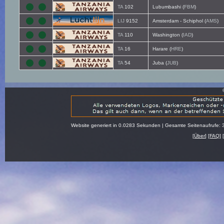
TA
102
Lubumbashi (
FBM
)
LIJ
9152
Amsterdam - Schiphol (
AMS
)
TA
110
Washington (
IAD
)
TA
16
Harare (
HRE
)
TA
54
Juba (
JUB
)
Website generiert in 0.0283 Sekunden | Gesamte Seitenaufrufe: 
[
Über
] [
FAQ
] 