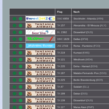
Flug
Nach
SWJ
4959
Stockholm - Arlanda (
ARN
)
TA
157
Alexandria - El Nhouza (
ALY
)
BL
2382
Düsseldorf (
DUS
)
MMC
1829
Dallas (
DFW
)
J5E
2743
Roma - Fiumicino (
FCO
)
TA
219
Kumasi (
KMS
)
TA
121
Windhoek (
WDH
)
TA
235
Doha - Hamad (
DOH
)
TA
187
Malabo-Fernando Poo (
SSG
)
TA
225
Berlin Brandenburg (
BER
)
TA
47
Salalah (
SLL
)
TA
199
Dakar (
DSS
)
TA
139
Düsseldorf (
DUS
)
TA
117
Marsa Alam (
RMF
)