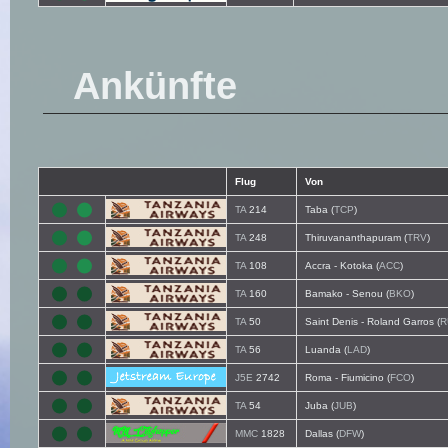
Ankünfte
Flug
Von
TA
214
Taba (
TCP
)
TA
248
Thiruvananthapuram (
TRV
)
TA
108
Accra - Kotoka (
ACC
)
TA
160
Bamako - Senou (
BKO
)
TA
50
Saint Denis - Roland Garros (
R
TA
56
Luanda (
LAD
)
J5E
2742
Roma - Fiumicino (
FCO
)
TA
54
Juba (
JUB
)
MMC
1828
Dallas (
DFW
)