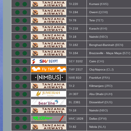
TA
220
Kumasi (
KMS
)
TA
194
Owerri (
QOW
)
TA
78
Tete (
TET
)
TA
218
Karachi (
KHI
)
TA
18
Nairobi (
NBO
)
TA
162
Benghazi-Baninah (
BEN
)
TA
164
Brazzaville - Maya Maya (
BZV
)
SEY
3102
Cairo (
CAI
)
TMP
2317
Cluj-Napoca (
CLJ
)
NMB
810
Frankfurt (
FRA
)
TA
2
Kilimanjaro (
JRO
)
JH
307
Abu Dhabi (
AUH
)
BL
2381
Düsseldorf (
DUS
)
TA
18
Nairobi (
NBO
)
MMC
1828
Dallas (
DFW
)
TA
82
Ndola (
NLA
)