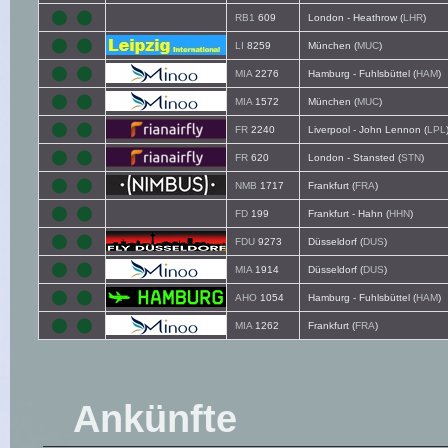
RB1
609
London - Heathrow (
LHR
)
LI
8259
München (
MUC
)
MIA
2276
Hamburg - Fuhlsbüttel (
HAM
)
MIA
1572
München (
MUC
)
FR
2240
Liverpool - John Lennon (
LPL
FR
620
London - Stansted (
STN
)
NMB
1717
Frankfurt (
FRA
)
FD
199
Frankfurt - Hahn (
HHN
)
FDU
9273
Düsseldorf (
DUS
)
MIA
1914
Düsseldorf (
DUS
)
AHO
1054
Hamburg - Fuhlsbüttel (
HAM
)
MIA
1262
Frankfurt (
FRA
)
Ankünfte