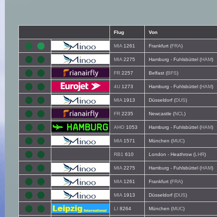
Flug
Von
MIA
1261
Frankfurt (
FRA
)
MIA
2275
Hamburg - Fuhlsbüttel (
HAM
)
FR
2257
Belfast (
BFS
)
4U
1273
Hamburg - Fuhlsbüttel (
HAM
)
MIA
1913
Düsseldorf (
DUS
)
FR
2235
Newcastle (
NCL
)
AHO
1053
Hamburg - Fuhlsbüttel (
HAM
)
MIA
1571
München (
MUC
)
RB1
610
London - Heathrow (
LHR
)
MIA
2275
Hamburg - Fuhlsbüttel (
HAM
)
MIA
1261
Frankfurt (
FRA
)
MIA
1913
Düsseldorf (
DUS
)
LI
8264
München (
MUC
)