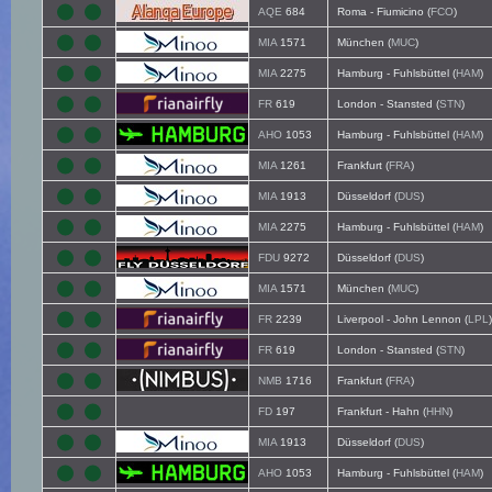
AQE
684
Roma - Fiumicino (
FCO
)
MIA
1571
München (
MUC
)
MIA
2275
Hamburg - Fuhlsbüttel (
HAM
)
FR
619
London - Stansted (
STN
)
AHO
1053
Hamburg - Fuhlsbüttel (
HAM
)
MIA
1261
Frankfurt (
FRA
)
MIA
1913
Düsseldorf (
DUS
)
MIA
2275
Hamburg - Fuhlsbüttel (
HAM
)
FDU
9272
Düsseldorf (
DUS
)
MIA
1571
München (
MUC
)
FR
2239
Liverpool - John Lennon (
LPL
)
FR
619
London - Stansted (
STN
)
NMB
1716
Frankfurt (
FRA
)
FD
197
Frankfurt - Hahn (
HHN
)
MIA
1913
Düsseldorf (
DUS
)
AHO
1053
Hamburg - Fuhlsbüttel (
HAM
)