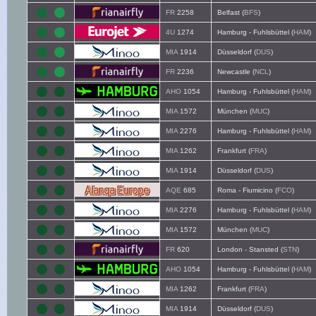
FR
2258
Belfast (
BFS
)
4U
1274
Hamburg - Fuhlsbüttel (
HAM
)
MIA
1914
Düsseldorf (
DUS
)
FR
2236
Newcastle (
NCL
)
AHO
1054
Hamburg - Fuhlsbüttel (
HAM
)
MIA
1572
München (
MUC
)
MIA
2276
Hamburg - Fuhlsbüttel (
HAM
)
MIA
1262
Frankfurt (
FRA
)
MIA
1914
Düsseldorf (
DUS
)
AQE
685
Roma - Fiumicino (
FCO
)
MIA
2276
Hamburg - Fuhlsbüttel (
HAM
)
MIA
1572
München (
MUC
)
FR
620
London - Stansted (
STN
)
AHO
1054
Hamburg - Fuhlsbüttel (
HAM
)
MIA
1262
Frankfurt (
FRA
)
MIA
1914
Düsseldorf (
DUS
)