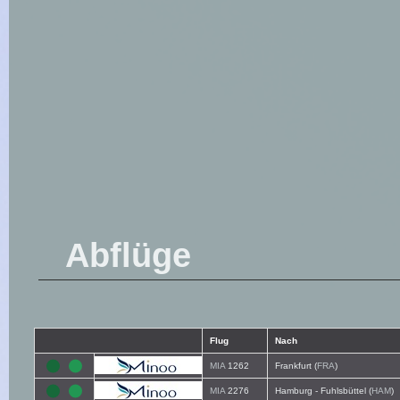
Abflüge
Flug
Nach
MIA
1262
Frankfurt (
FRA
)
MIA
2276
Hamburg - Fuhlsbüttel (
HAM
)