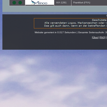
MIA
1261
Frankfurt (
FRA
)
Website generiert in 0.017 Sekunden | Gesamte Seitenaufrufe: 
[
Über
] [
FAQ
] 