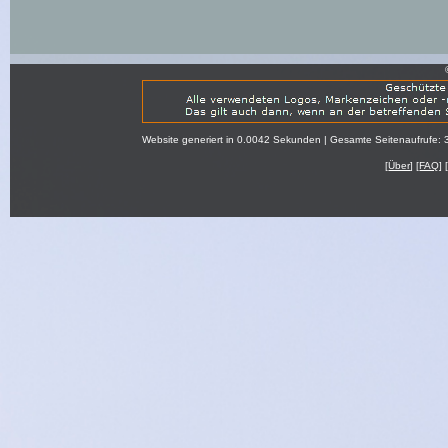
Website generiert in 0.0042 Sekunden | Gesamte Seitenaufrufe: 
[
Über
] [
FAQ
] 